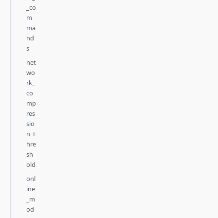
_co
m
ma
nd
s
net
wo
rk_
co
mp
res
sio
n_t
hre
sh
old
onl
ine
_m
od