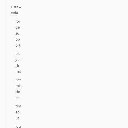
Ustawi
enia
for
ge_
su
pp
ort
pla
yer
_li
mit
per
mis
sio
ns
tim
eo
ut
log