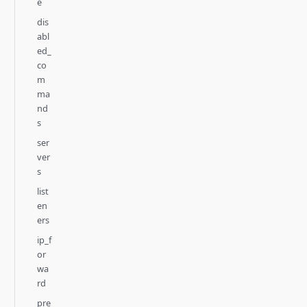
e
dis
abl
ed_
co
m
ma
nd
s
ser
ver
s
list
en
ers
ip_f
or
wa
rd
pre