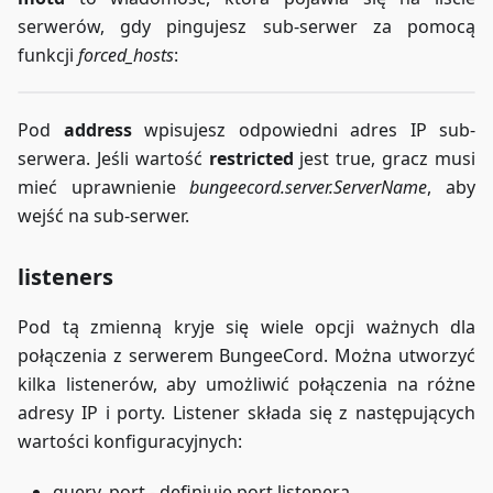
serwerów, gdy pingujesz sub-serwer za pomocą
funkcji
forced_hosts
:
Pod
address
wpisujesz odpowiedni adres IP sub-
serwera. Jeśli wartość
restricted
jest true, gracz musi
mieć uprawnienie
bungeecord.server.ServerName
, aby
wejść na sub-serwer.
listeners
Pod tą zmienną kryje się wiele opcji ważnych dla
połączenia z serwerem BungeeCord. Można utworzyć
kilka listenerów, aby umożliwić połączenia na różne
adresy IP i porty. Listener składa się z następujących
wartości konfiguracyjnych:
query_port - definiuje port listenera.