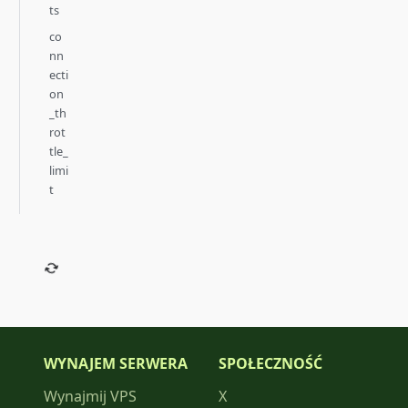
ts
co
nn
ecti
on
_th
rot
tle_
limi
t
WYNAJEM SERWERA
SPOŁECZNOŚĆ
Wynajmij VPS
X