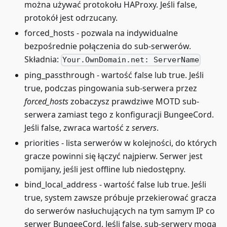
można używać protokołu HAProxy. Jeśli false,
protokół jest odrzucany.
forced_hosts - pozwala na indywidualne
bezpośrednie połączenia do sub-serwerów.
Składnia:
Your.OwnDomain.net: ServerName
ping_passthrough - wartość false lub true. Jeśli
true, podczas pingowania sub-serwera przez
forced_hosts
zobaczysz prawdziwe MOTD sub-
serwera zamiast tego z konfiguracji BungeeCord.
Jeśli false, zwraca wartość z
servers
.
priorities - lista serwerów w kolejności, do których
gracze powinni się łączyć najpierw. Serwer jest
pomijany, jeśli jest offline lub niedostępny.
bind_local_address - wartość false lub true. Jeśli
true, system zawsze próbuje przekierować gracza
do serwerów nasłuchujących na tym samym IP co
serwer BungeeCord. Jeśli false, sub-serwery mogą