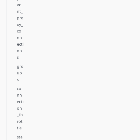
ve
nt_
pro
xy_
co
nn
ecti
on
s
gro
up
s
co
nn
ecti
on
_th
rot
tle
sta