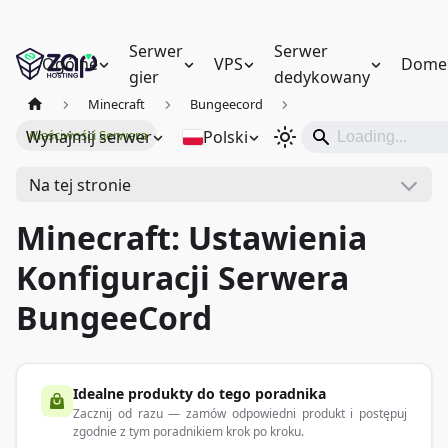
Serwer
Serwer
Ogólne
VPS
Dome
gier
dedykowany
Minecraft
Bungeecord
Wynajmij serwer
Polski
Właściwości Serwera
Na tej stronie
Minecraft: Ustawienia
Konfiguracji Serwera
BungeeCord
Idealne produkty do tego poradnika
Zacznij od razu — zamów odpowiedni produkt i postępuj
zgodnie z tym poradnikiem krok po kroku.