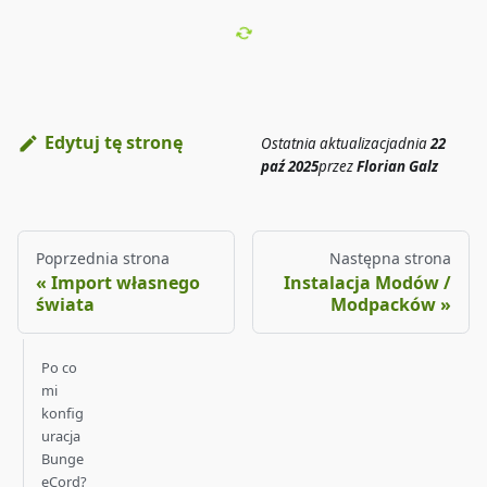
Edytuj tę stronę
Ostatnia aktualizacja
dnia
22
paź 2025
przez
Florian Galz
Poprzednia strona
Następna strona
Import własnego
Instalacja Modów /
świata
Modpacków
Po co
mi
konfig
uracja
Bunge
eCord?