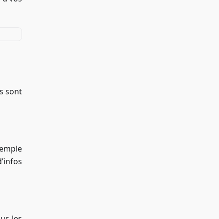
s sont
exemple
’infos
us les