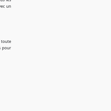
vec un
 toute
s pour