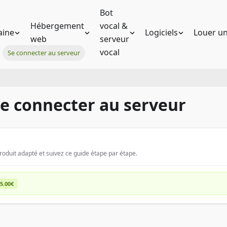
Bot
Hébergement
vocal &
ine
Logiciels
Louer un
web
serveur
vocal
Se connecter au serveur
 Se connecter au serveur
it adapté et suivez ce guide étape par étape.
 5.00€