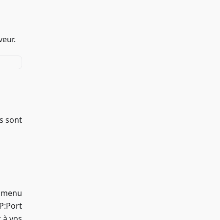
veur.
s sont
e menu
IP
:Port
 à vos