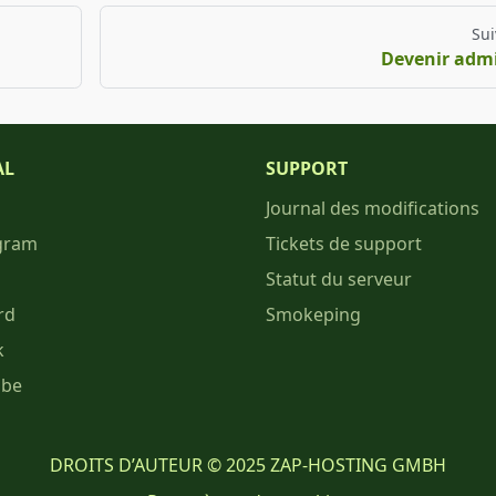
Sui
Devenir adm
AL
SUPPORT
Journal des modifications
gram
Tickets de support
Statut du serveur
rd
Smokeping
k
ube
DROITS D’AUTEUR © 2025 ZAP-HOSTING GMBH