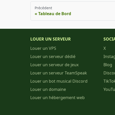
Précédent
Tableau de Bord
LOUER UN SERVEUR
SOCI
Louer un VPS
X
Louer un serveur dédié
Insta
Louer un serveur de jeux
Blog
Louer un serveur TeamSpeak
Disco
Louer un bot musical Discord
TikTo
Louer un domaine
YouT
Louer un hébergement web