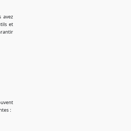
s avez
ils et
rantir
ouvent
tes :