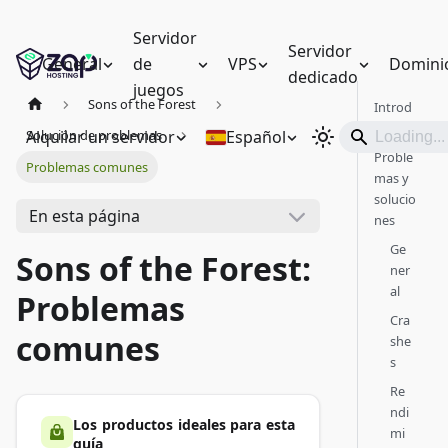
Servidor
Servidor
General
de
VPS
Domini
dedicado
juegos
Sons of the Forest
Introd
ucción
Alquilar un servidor
Español
Solución de problemas
Proble
Problemas comunes
mas y
solucio
En esta página
nes
Ge
Sons of the Forest:
ner
al
Problemas
Cra
comunes
she
s
Re
ndi
Los productos ideales para esta
mi
guía