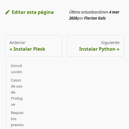
Editar esta página
Última actualización
en
4 mar
2026
por
Florian Galz
Anterior
Siguiente
Instalar Plesk
Instalar Python
Introd
ucción
Casos
de uso
de
Prolog
ue
Requisi
tos
previos