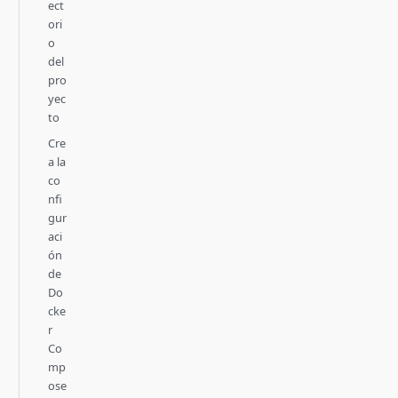
ect
ori
o
del
pro
yec
to
Cre
a la
co
nfi
gur
aci
ón
de
Do
cke
r
Co
mp
ose