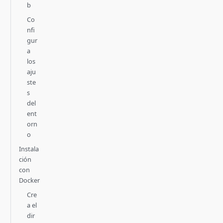
b
Co
nfi
gur
a
los
aju
ste
s
del
ent
orn
o
Instala
ción
con
Docker
Cre
a el
dir