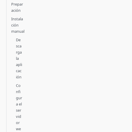
Prepar
ación
Instala
ción
manual
De
sca
rga
la
apli
cac
ión
Co
nfi
gur
a el
ser
vid
or
we