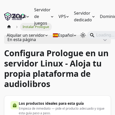
Servidor
Servidor
General
de
VPS
Domini
dedicado
juegos
Instalar Prologue
Alquilar un servidor
Español
En esta página
Configura Prologue en un
servidor Linux - Aloja tu
propia plataforma de
audiolibros
Los productos ideales para esta guía
Empieza de inmediato — pide el producto adecuado y sigue
esta guía paso a paso.