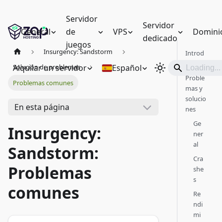
Servidor
Servidor
General
de
VPS
Domini
dedicado
juegos
Insurgency: Sandstorm
Introd
ucción
Alquilar un servidor
Español
Solución de problemas
Proble
Problemas comunes
mas y
solucio
En esta página
nes
Ge
Insurgency:
ner
al
Sandstorm:
Cra
Problemas
she
s
comunes
Re
ndi
mi