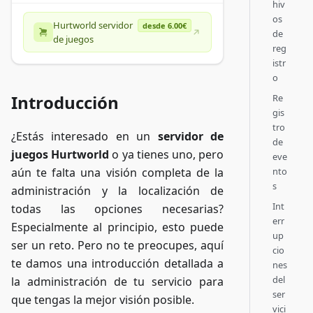
hiv
os
Hurtworld servidor
desde 6.00€
de
de juegos
reg
istr
o
Introducción
Re
gis
tro
¿Estás interesado en un
servidor de
de
juegos Hurtworld
o ya tienes uno, pero
eve
nto
aún te falta una visión completa de la
s
administración y la localización de
Int
todas las opciones necesarias?
err
Especialmente al principio, esto puede
up
ser un reto. Pero no te preocupes, aquí
cio
te damos una introducción detallada a
nes
del
la administración de tu servicio para
ser
que tengas la mejor visión posible.
vici