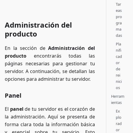
Tar
eas
pro
Administración del
gra
ma
producto
das
Pla
En la sección de
Administración del
nifi
producto
encontrarás todas las
cad
or
páginas necesarias para gestionar tu
de
servidor. A continuación, se detallan las
rei
opciones para administrar tu servidor.
nici
os
Panel
Herram
ientas
El
panel
de tu servidor es el corazón de
Ex
la administración. Aquí se presenta de
plo
rad
forma clara toda la información básica
or
y esencial sobre tu servicio. Esto