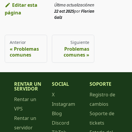
Editar esta
Última actualización
en
22 oct 2025
por
Florian
página
Galz
Anterior
Siguiente
Problemas
Problemas
comunes
comunes
RENTAR UN
SOCIAL
SOPORTE
SERVIDOR
X
Registro de
Rentar un
Instagram
cambios
VPS
Blog
Soporte de
Rentar un
Discord
tickets
servidor