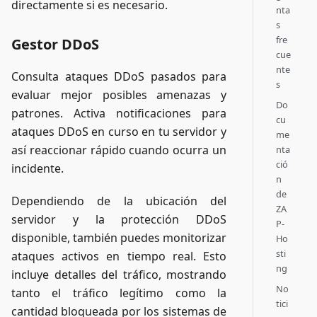
directamente si es necesario.
nta
s
fre
Gestor DDoS
cue
nte
Consulta ataques DDoS pasados para
s
evaluar mejor posibles amenazas y
Do
patrones. Activa notificaciones para
cu
ataques DDoS en curso en tu servidor y
me
así reaccionar rápido cuando ocurra un
nta
ció
incidente.
n
de
Dependiendo de la ubicación del
ZA
servidor y la protección DDoS
P-
disponible, también puedes monitorizar
Ho
sti
ataques activos en tiempo real. Esto
ng
incluye detalles del tráfico, mostrando
No
tanto el tráfico legítimo como la
tici
cantidad bloqueada por los sistemas de