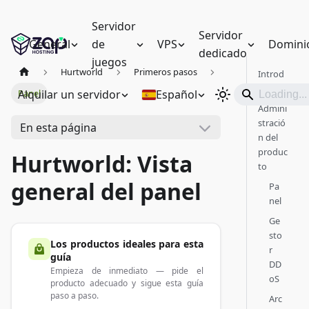
Servidor
Servidor
General
de
VPS
Domini
dedicado
juegos
Hurtworld
Primeros pasos
Introd
ucción
Alquilar un servidor
Español
Panel
Admini
stració
En esta página
n del
produc
Hurtworld: Vista
to
general del panel
Pa
nel
Ge
sto
Los productos ideales para esta
r
guía
DD
Empieza de inmediato — pide el
oS
producto adecuado y sigue esta guía
paso a paso.
Arc