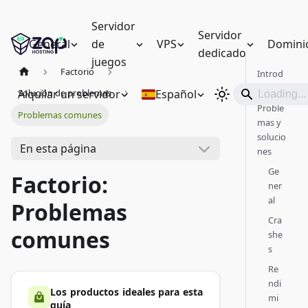
Servidor
Servidor
General
de
VPS
Domini
dedicado
juegos
Factorio
Introd
ucción
Alquilar un servidor
Español
Solución de problemas
Proble
Problemas comunes
mas y
solucio
En esta página
nes
Ge
Factorio:
ner
al
Problemas
Cra
comunes
she
s
Re
ndi
Los productos ideales para esta
mi
guía