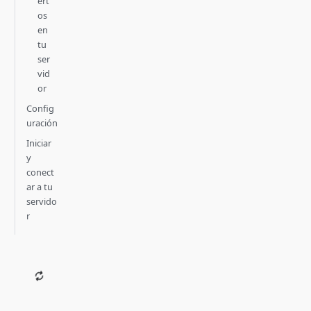
ert
os
en
tu
ser
vid
or
Config
uración
Iniciar
y
conect
ar a tu
servido
r