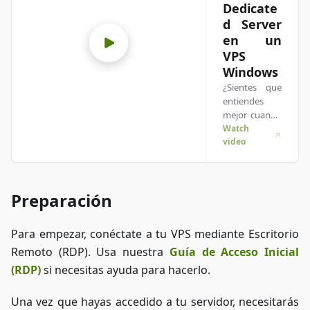
Dedicate
d Server
en un
VPS
Windows
¿Sientes que
entiendes
mejor cuando
ves las cosas
Watch
video
en acción? ¡Te
tenemos
cubierto!
Sumérgete en
Preparación
nuestro video
que lo explica
todo para ti.
Para empezar, conéctate a tu VPS mediante Escritorio
Ya sea que
Remoto (RDP). Usa nuestra
Guía de Acceso Inicial
tengas prisa o
prefieras
(RDP)
si necesitas ayuda para hacerlo.
absorber la
información
Una vez que hayas accedido a tu servidor, necesitarás
de la forma