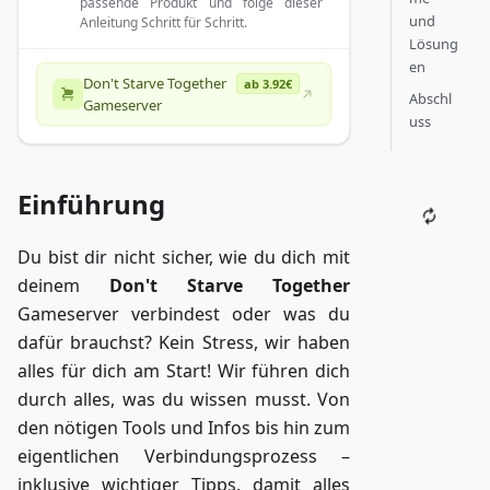
passende Produkt und folge dieser
und
Anleitung Schritt für Schritt.
Lösung
en
Don't Starve Together
ab 3.92€
Abschl
Gameserver
uss
Einführung
Du bist dir nicht sicher, wie du dich mit
deinem
Don't Starve Together
Gameserver verbindest oder was du
dafür brauchst? Kein Stress, wir haben
alles für dich am Start! Wir führen dich
durch alles, was du wissen musst. Von
den nötigen Tools und Infos bis hin zum
eigentlichen Verbindungsprozess –
inklusive wichtiger Tipps, damit alles