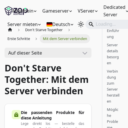
Dedicated
Allgemein
Gameserver
VServer
Server
Server mieten
Deutsch
Don't Starve Together
Einführ
ung
Erste Schritte
Mit dem Server verbinden
Server
details
Auf dieser Seite
besorg
en
Don't Starve
Verbin
Together: Mit dem
dung
zum
Server verbinden
Server
herstell
en
Möglic
Die passenden Produkte für
he
diese Anleitung
Proble
Lege direkt los — bestelle das
me