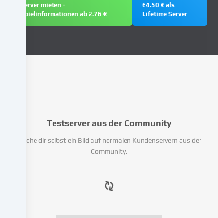
auf
Server mieten -
64.50 € als
Spielinformationen ab 2.76 €
Lifetime Server
unserer
Website
und
verarbeiten
deine
personenbezogenen
Daten
(z.B.
IP-
Adresse),
um
Testserver aus der Community
z.B.
Mache dir selbst ein Bild auf normalen Kundenservern aus der
Inhalte
Community.
und
Anzeigen
zu
personalisieren,
Medien
von
Drittanbietern