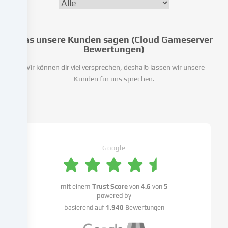
einzubinden
oder
Zugriffe
Was unsere Kunden sagen (Cloud Gameserver
auf
Bewertungen)
unsere
Website
Wir können dir viel versprechen, deshalb lassen wir unsere
zu
Kunden für uns sprechen.
analysieren.
Die
Datenverarbeitung
kann
auch
erst
Google
in
Folge
gesetzter
mit einem
Trust Score
von
4.6
von
5
Cookies
powered by
stattfinden.
basierend auf
1.940
Bewertungen
Wir
geben