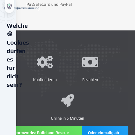
PaySafeCard und PayPal
Datenschutzerklärung
Impressum
Welche
🍪
Cookies
dürfen
es
für
dich
Konfigurieren
Bezahlen
sein?
Wir
verwenden
Cookies
und
Online in 5 Minuten
ähnliche
Technologien
Stormworks: Build and Rescue
Oder einmalig ab