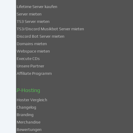
dieser
Lifetime Server kaufen
Services
Server mieten
einwilligst,
TS3 Server mieten
erklärst
du
TS3/Discord Musikbot Server mieten
dich
Discord Bot Server mieten
auch
Domains mieten
mit
Webspace mieten
der
Execute CDs
Verarbeitung
Unsere Partner
deiner
Affiliate Programm
Daten
in
diesen
ZAP-Hosting
unsicheren
Hoster Vergleich
Drittländern
gemäß
Changelog
Art.
Branding
49
Merchandise
Abs.
Bewertungen
1