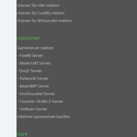
vServer für n8n mieten
findest
du
vServer für Coolify mieten
in
vServer für Bitwarden mieten
unserer
Datenschutzerklärung
.
Gameserver
Gameserver mieten
Einige
- FiveM Server
Services
- Minecraft Server
verarbeiten
- DayZ Server
personenbezogene
- Palworld Server
Daten
in
- BeamMP Server
unsicheren
- Enshrouded Server
Drittländern.
- Counter-Strike 2 Server
Indem
- Valheim Server
du
Lifetime Gameserver kaufen
in
die
Nutzung
& more