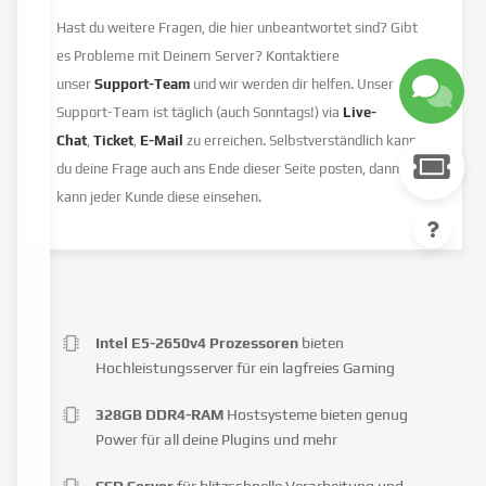
Hast du weitere Fragen, die hier unbeantwortet sind? Gibt
es Probleme mit Deinem Server? Kontaktiere
unser
Support-Team
und wir werden dir helfen. Unser
Support-Team ist täglich (auch Sonntags!) via
Live-
Chat
,
Ticket
,
E-Mail
zu erreichen. Selbstverständlich kannst
du deine Frage auch ans Ende dieser Seite posten, dann
kann jeder Kunde diese einsehen.
Intel E5-2650v4 Prozessoren
bieten
Hochleistungsserver für ein lagfreies Gaming
328GB DDR4-RAM
Hostsysteme bieten genug
Power für all deine Plugins und mehr
SSD Server
für blitzschnelle Verarbeitung und