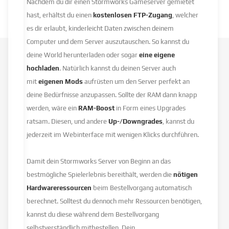
Nachdem du dir einen Stormworks Gameserver gemietet
hast, erhältst du einen
kostenlosen FTP-Zugang
, welcher
es dir erlaubt, kinderleicht Daten zwischen deinem
Computer und dem Server auszutauschen. So kannst du
deine World herunterladen oder sogar
eine eigene
hochladen
. Natürlich kannst du deinen Server auch
mit
eigenen Mods
aufrüsten um den Server perfekt an
deine Bedürfnisse anzupassen. Sollte der RAM dann knapp
werden, wäre ein
RAM-Boost
in Form eines Upgrades
ratsam. Diesen, und andere
Up-/Downgrades
, kannst du
jederzeit im Webinterface mit wenigen Klicks durchführen.
Damit dein Stormworks Server von Beginn an das
bestmögliche Spielerlebnis bereithält, werden die
nötigen
Hardwareressourcen
beim Bestellvorgang automatisch
berechnet. Solltest du dennoch mehr Ressourcen benötigen,
kannst du diese während dem Bestellvorgang
selbstverständlich mitbestellen. Dein