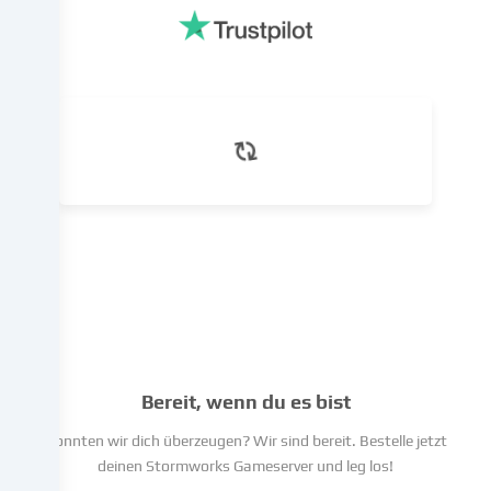
Basis
eines
berechtigten
Interesses
erfolgen,
dem
du
in
den
Cookie-
Einstellungen
widersprechen
kannst.
Du
hast
das
Bereit, wenn du es bist
Recht,
deine
Konnten wir dich überzeugen? Wir sind bereit. Bestelle jetzt
Einwilligung
deinen Stormworks Gameserver und leg los!
nicht