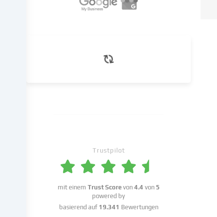
diese
Daten
an
Dritte
weiter,
die
wir
in
den
Cookie-
Einstellungen
benennen.
Die
Datenverarbeitung
Trustpilot
kann
mit
deiner
mit einem
Trust Score
von
4.4
von
5
Einwilligung
powered by
oder
basierend auf
19.341
Bewertungen
auf