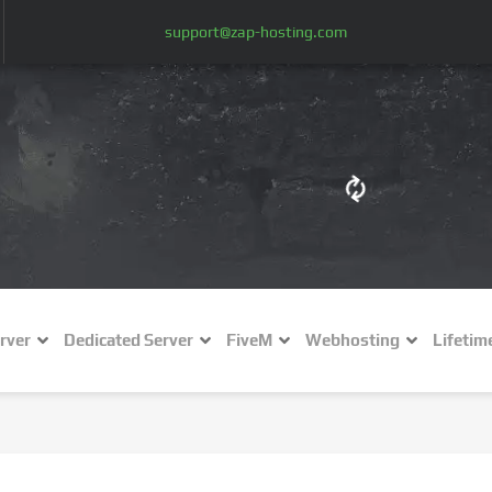
support@zap-hosting.com
€ (EUR)
$
£ (GBP)
A
rver
Dedicated Server
FiveM
Webhosting
Lifetim
Fr (CHF)
C
NZ$ (NZD)