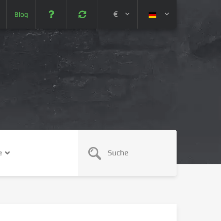
€
Blog
 (USD)
¥ (JPY)
U$ (AUD)
CA$ (CAD)
e
N¥ (CNY)
SEK (SEK)