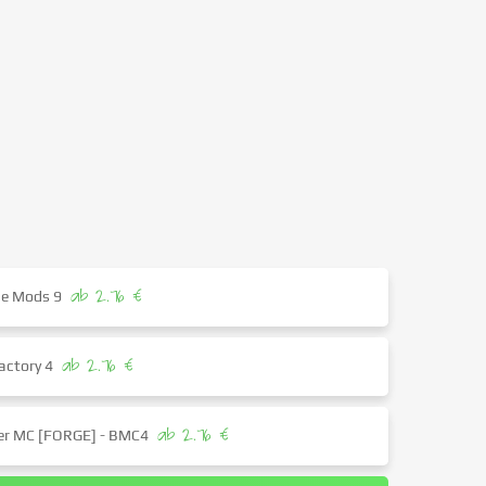
ab 2.76 €
the Mods 9
ab 2.76 €
actory 4
ab 2.76 €
ter MC [FORGE] - BMC4