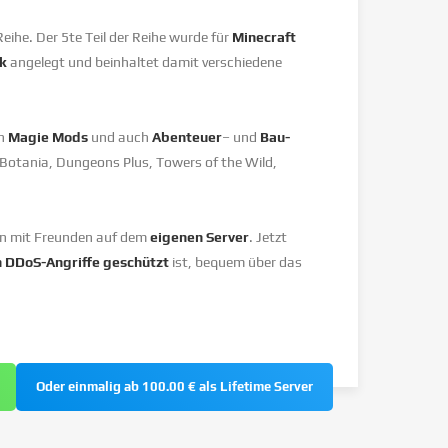
ihe. Der 5te Teil der Reihe wurde für
Minecraft
ck
angelegt und beinhaltet damit verschiedene
h
Magie Mods
und auch
Abenteuer
– und
Bau-
 Botania, Dungeons Plus, Towers of the Wild,
n mit Freunden auf dem
eigenen Server
. Jetzt
 DDoS-Angriffe geschützt
ist, bequem über das
Oder einmalig ab 100.00 € als Lifetime Server