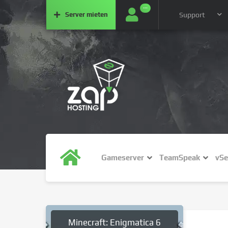
···
Server
mieten
Support
Gameserver
TeamSpeak
vSe
Minecraft: Enigmatica 6