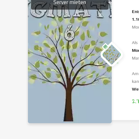
Server mieten
Eni
1.1
Mod
Als
Mo
Mas
Am 
kan
Web
2.7