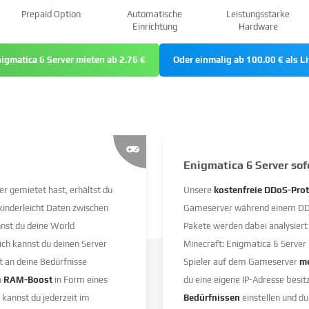
Prepaid Option
Automatische
Leistungsstarke
Einrichtung
Hardware
nigmatica 6 Server mieten ab 2.76 €
Oder einmalig ab 100.00 € als Li
Enigmatica 6 Server so
r gemietet hast, erhältst du
Unsere
kostenfreie DDoS-Prot
, kinderleicht Daten zwischen
Gameserver während einem DDoS
nst du deine World
Pakete werden dabei analysier
lich kannst du deinen Server
Minecraft: Enigmatica 6 Server 
t an deine Bedürfnisse
Spieler auf dem Gameserver
me
n
RAM-Boost
in Form eines
du eine eigene IP-Adresse besit
, kannst du jederzeit im
Bedürfnissen
einstellen und du