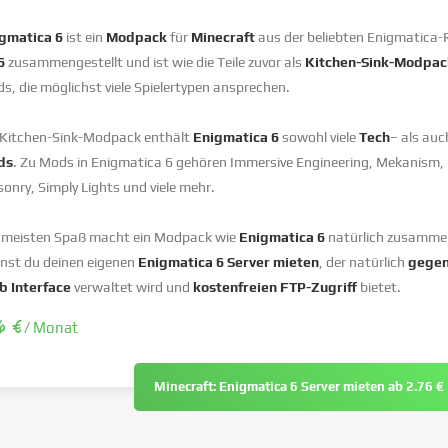
gmatica 6
ist ein
Modpack
für
Minecraft
aus der beliebten Enigmatica-Re
6
zusammengestellt und ist wie die Teile zuvor als
Kitchen-Sink-Modpa
s, die möglichst viele Spielertypen ansprechen.
 Kitchen-Sink-Modpack enthält
Enigmatica 6
sowohl viele
Tech
– als auc
ds
. Zu Mods in Enigmatica 6 gehören Immersive Engineering, Mekanism,
onry, Simply Lights und viele mehr.
meisten Spaß macht ein Modpack wie
Enigmatica 6
natürlich zusamme
nst du deinen eigenen
Enigmatica 6 Server mieten
, der natürlich
gegen
 Interface
verwaltet wird und
kostenfreien FTP-Zugriff
bietet.
6 €
/ Monat
Minecraft: Enigmatica 6 Server mieten ab 2.76 €