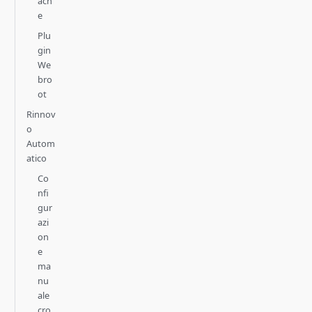
ach
e
Plu
gin
We
bro
ot
Rinnov
o
Autom
atico
Co
nfi
gur
azi
on
e
ma
nu
ale
cro