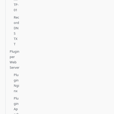
TP-
01
Rec
ord
DN
S
TX
T
Plugin
per
Web
Server
Plu
gin
Ngi
nx
Plu
gin
Ap