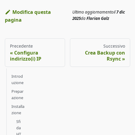
Modifica questa
Ultimo aggiornamento
il
7 dic
2025
da
Florian Galz
pagina
Precedente
Successivo
Configura
Crea Backup con
indirizzo(i) IP
Rsync
Introd
uzione
Prepar
azione
Installa
zione
Sfi
da
HT