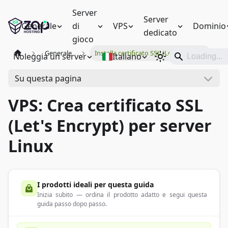
Server
Server
Generale
di
VPS
Dominio
dedicato
gioco
Generale
Installa certificato SSL (Let's Encrypt)
Noleggia un server
Italiano
Su questa pagina
VPS: Crea certificato SSL
(Let's Encrypt) per server
Linux
I prodotti ideali per questa guida
Inizia subito — ordina il prodotto adatto e segui questa
guida passo dopo passo.