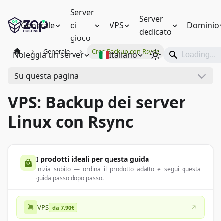
Server
Server
Generale
di
VPS
Dominio
dedicato
gioco
Generale
Crea Backup con Rsync
Noleggia un server
Italiano
Su questa pagina
VPS: Backup dei server
Linux con Rsync
I prodotti ideali per questa guida
Inizia subito — ordina il prodotto adatto e segui questa
guida passo dopo passo.
VPS
da 7.90€