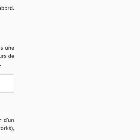
abord.
ns une
urs de
.
r d’un
orks),