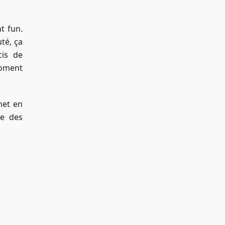
t fun.
té, ça
cis de
moment
met en
se des