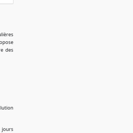
lières
ropose
re des
lution
 jours