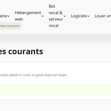
Bot
Hébergement
vocal &
ine
Logiciels
Louer un
web
serveur
vocal
mes courants
es courants
it adapté et suivez ce guide étape par étape.