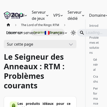
Serveur
Serveur
Général
VPS
Domaine
de jeux
dédié
The Lord of the Rings: RTM
Introd
uction
Louer un serveur
Français
Dépannage
Problèmes courants
Problè
mes et
Sur cette page
solutio
ns
Le Seigneur des
Gé
Anneaux : RTM :
nér
al
Problèmes
Cra
shs
courants
Per
for
ma
nce
Les produits idéaux pour ce