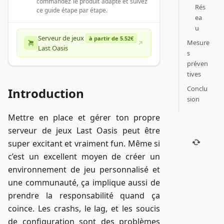
commandez le produit adapté et suivez
Rés
ce guide étape par étape.
ea
u
Serveur de jeux
à partir de 5.52€
Mesure
Last Oasis
s
préven
tives
Conclu
Introduction
sion
Mettre en place et gérer ton propre
serveur de jeux Last Oasis peut être
super excitant et vraiment fun. Même si
c’est un excellent moyen de créer un
environnement de jeu personnalisé et
une communauté, ça implique aussi de
prendre la responsabilité quand ça
coince. Les crashs, le lag, et les soucis
de configuration sont des problèmes