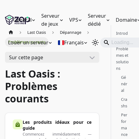
Serveur
Serveur
Général
VPS
Domaine
de jeux
dédié
Last Oasis
Dépannage
Introd
uction
Louer un serveur
Français
Problèmes courants
Problè
mes et
Sur cette page
solutio
ns
Last Oasis :
Gé
Problèmes
nér
al
courants
Cra
shs
Per
for
Les produits idéaux pour ce
ma
guide
nce
Commencez immédiatement —