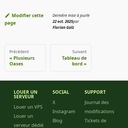
Modifier cette
Dernière mise à jour
le
22 oct. 2025
par
page
Florian Galz
Précédent
Suivant
Plusieurs
Tableau de
Oases
bord
LOUER UN
SOCIAL
SUPPORT
SERVEUR
X
Journal des
Louer un VPS
Instagram
modifications
Louer un
Blog
Tickets de
serveur dédié