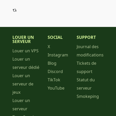
LOUER UN
SOCIAL
SUPPORT
SERVEUR
X
Journal des
Louer un VPS
Instagram
modifications
Louer un
Blog
Tickets de
serveur dédié
Discord
support
Louer un
TikTok
Statut du
serveur de
YouTube
serveur
jeux
Smokeping
Louer un
serveur