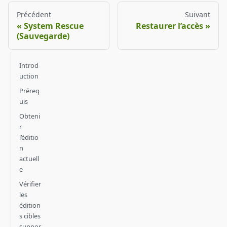
Précédent
Suivant
System Rescue
Restaurer l’accès
(Sauvegarde)
Introd
uction
Préreq
uis
Obteni
r
l’éditio
n
actuell
e
Vérifier
les
édition
s cibles
suppor