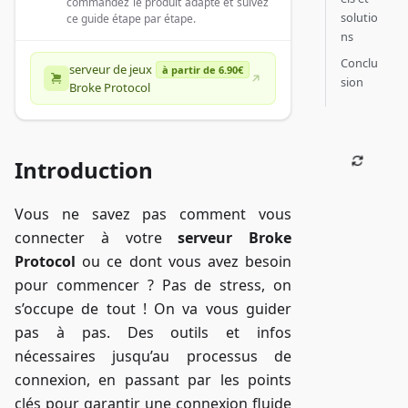
commandez le produit adapté et suivez
solutio
ce guide étape par étape.
ns
Conclu
serveur de jeux
à partir de 6.90€
sion
Broke Protocol
Introduction
Vous ne savez pas comment vous
connecter à votre
serveur Broke
Protocol
ou ce dont vous avez besoin
pour commencer ? Pas de stress, on
s’occupe de tout ! On va vous guider
pas à pas. Des outils et infos
nécessaires jusqu’au processus de
connexion, en passant par les points
clés pour garantir une connexion fluide