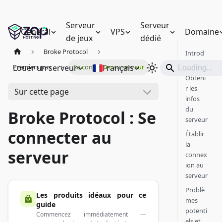
Serveur
Serveur
Général
VPS
Domaine
de jeux
dédié
Broke Protocol
Introd
uction
Louer un serveur
Français
Premiers pas
Se connecter au serveur
Obteni
r les
Sur cette page
infos
du
Broke Protocol : Se
serveur
connecter au
Établir
la
serveur
connex
ion au
serveur
Problè
Les produits idéaux pour ce
mes
guide
potenti
Commencez immédiatement —
els et