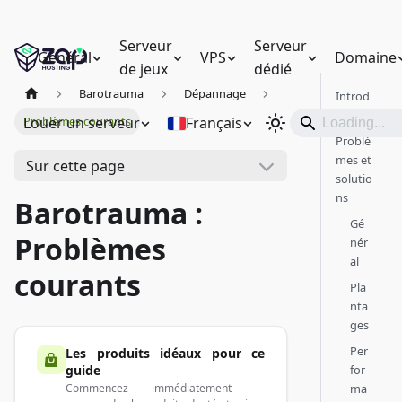
Serveur
Serveur
Général
VPS
Domaine
de jeux
dédié
Barotrauma
Dépannage
Introd
uction
Louer un serveur
Français
Problèmes courants
Problè
mes et
Sur cette page
solutio
ns
Barotrauma :
Gé
Problèmes
nér
al
courants
Pla
nta
ges
Per
Les produits idéaux pour ce
for
guide
ma
Commencez immédiatement —