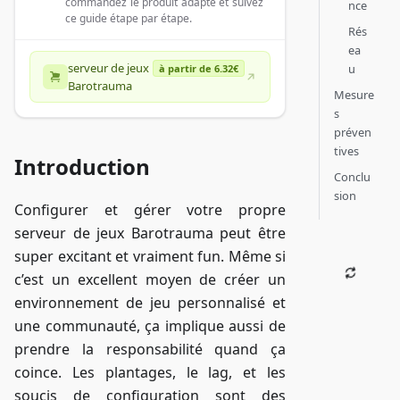
commandez le produit adapté et suivez
nce
ce guide étape par étape.
Rés
ea
serveur de jeux
u
à partir de 6.32€
Barotrauma
Mesure
s
préven
tives
Introduction
Conclu
sion
Configurer et gérer votre propre
serveur de jeux Barotrauma peut être
super excitant et vraiment fun. Même si
c’est un excellent moyen de créer un
environnement de jeu personnalisé et
une communauté, ça implique aussi de
prendre la responsabilité quand ça
coince. Les plantages, le lag, et les
soucis de configuration sont des