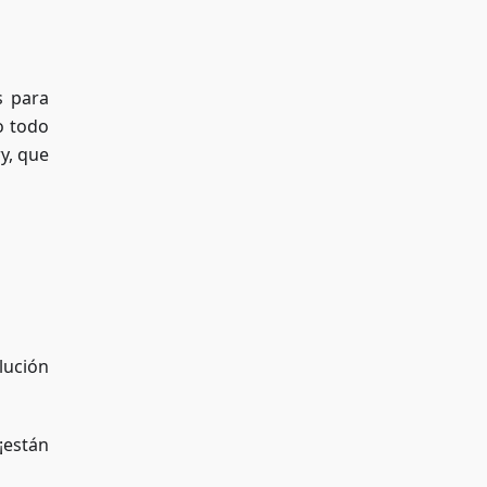
s para
o todo
y, que
lución
¡están