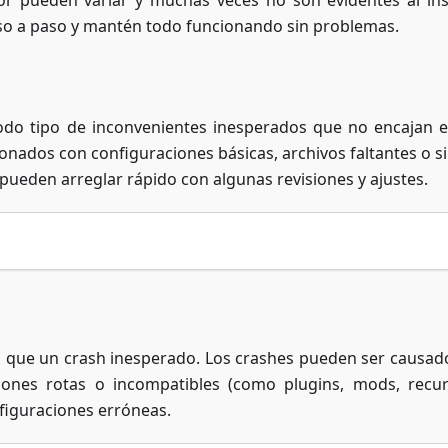
or pueden variar y muchas veces no son evidentes al ins
so a paso y mantén todo funcionando sin problemas.
odo tipo de inconvenientes inesperados que no encajan 
ionados con configuraciones básicas, archivos faltantes o s
ueden arreglar rápido con algunas revisiones y ajustes.
 que un crash inesperado. Los crashes pueden ser causad
siones rotas o incompatibles (como plugins, mods, recu
figuraciones erróneas.