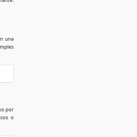
tante.
en una
imples
os por
rsos o