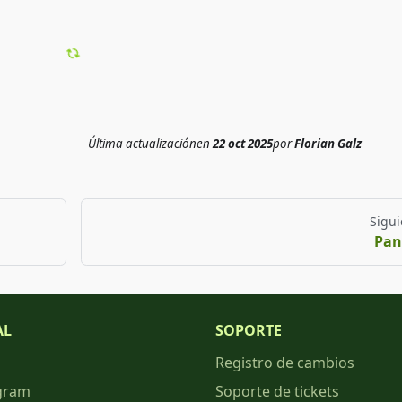
Última actualización
en
22 oct 2025
por
Florian Galz
Sigui
Pan
AL
SOPORTE
Registro de cambios
gram
Soporte de tickets