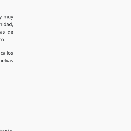
 y muy
nidad,
mas de
to.
ca los
uelvas