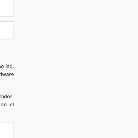
o lag,
rdware
zados.
con el