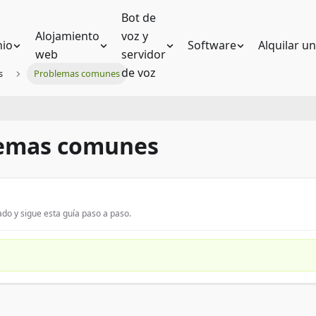
Bot de
Alojamiento
voz y
io
Software
Alquilar u
web
servidor
de voz
s
Problemas comunes
lemas comunes
do y sigue esta guía paso a paso.