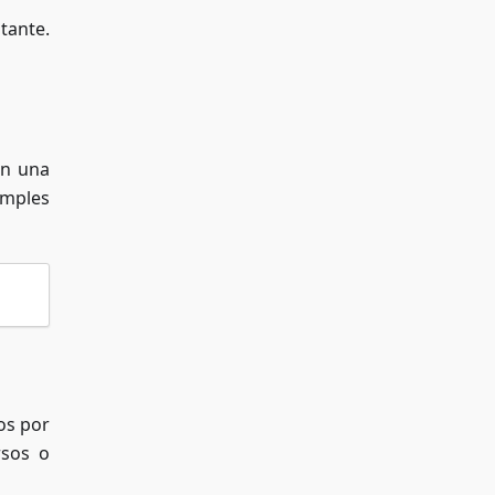
tante.
en una
imples
os por
rsos o