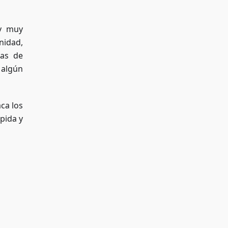
 y muy
nidad,
mas de
 algún
ca los
pida y