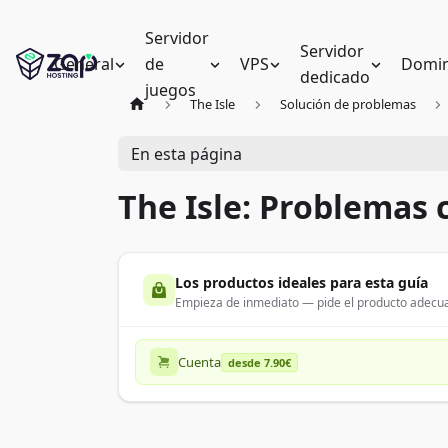
Servidor
Servidor
General
de
VPS
Domin
dedicado
juegos
The Isle
Solución de problemas
En esta página
The Isle: Problemas
Los productos ideales para esta guía
Empieza de inmediato — pide el producto adecua
Cuenta
desde 7.90€