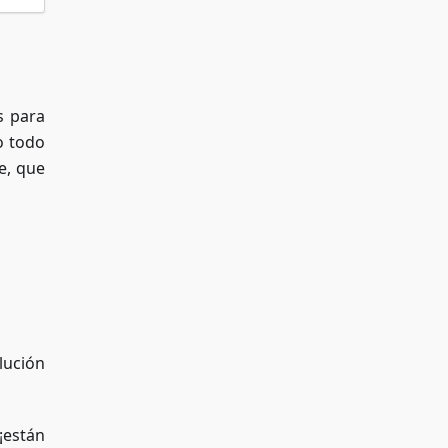
s para
o todo
e, que
lución
¡están