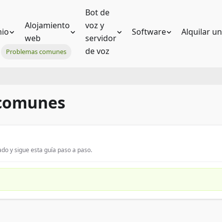
Bot de
Alojamiento
voz y
io
Software
Alquilar u
web
servidor
de voz
Problemas comunes
 comunes
do y sigue esta guía paso a paso.