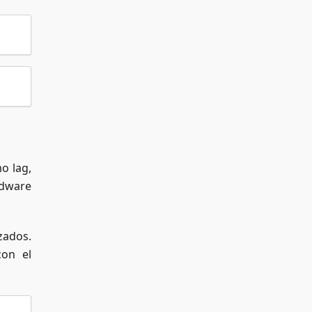
o lag,
rdware
zados.
con el