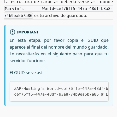
La estructura de carpetas debería verse así, donde
Marvin's World~cef76ff5-447a-48df-b3a8-
es tu archivo de guardado.
74b9ea5b7a86
IMPORTANT
En esta etapa, por favor copia el GUID que
aparece al final del nombre del mundo guardado.
Lo necesitarás en el siguiente paso para que tu
servidor funcione.
El GUID se ve así:
ZAP-Hosting's World~cef76ff5-447a-48df-b3a8
cef76ff5-447a-48df-b3a8-74b9ea5b7a86 # El G