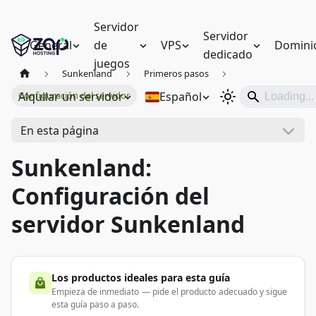
Servidor
Servidor
General
de
VPS
Domini
dedicado
juegos
Sunkenland
Primeros pasos
Alquilar un servidor
Español
Configuración del servidor
En esta página
Sunkenland:
Configuración del
servidor Sunkenland
Los productos ideales para esta guía
Empieza de inmediato — pide el producto adecuado y sigue
esta guía paso a paso.