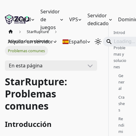
Servidor
Servidor
General
de
VPS
Domini
dedicado
juegos
StarRupture
Introd
ucción
Alquilar un servidor
Español
Solución de problemas
Proble
Problemas comunes
mas y
solucio
En esta página
nes
Ge
StarRupture:
ner
al
Problemas
Cra
comunes
she
s
Re
Introducción
ndi
mi