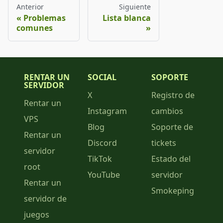
Anterior
Siguiente
Problemas
Lista blanca
comunes
RENTAR UN
SOCIAL
SOPORTE
SERVIDOR
X
Registro de
Rentar un
Instagram
cambios
VPS
Blog
Soporte de
Rentar un
Discord
tickets
servidor
TikTok
Estado del
root
YouTube
servidor
Rentar un
Smokeping
servidor de
juegos