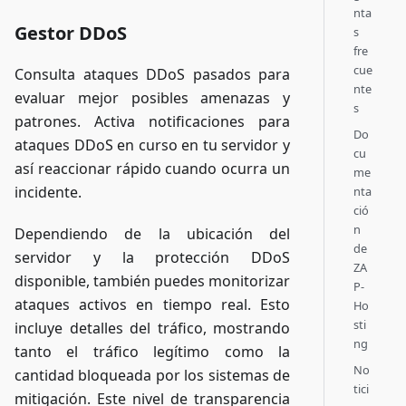
nta
Gestor DDoS
s
fre
cue
Consulta ataques DDoS pasados para
nte
evaluar mejor posibles amenazas y
s
patrones. Activa notificaciones para
Do
ataques DDoS en curso en tu servidor y
cu
así reaccionar rápido cuando ocurra un
me
incidente.
nta
ció
n
Dependiendo de la ubicación del
de
servidor y la protección DDoS
ZA
disponible, también puedes monitorizar
P-
ataques activos en tiempo real. Esto
Ho
sti
incluye detalles del tráfico, mostrando
ng
tanto el tráfico legítimo como la
No
cantidad bloqueada por los sistemas de
tici
mitigación. Este nivel de transparencia