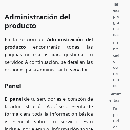
Tar
eas
Administración del
pro
gra
producto
ma
das
En la sección de
Administración del
Pla
producto
encontrarás todas las
nifi
páginas necesarias para gestionar tu
cad
or
servidor. A continuación, se detallan las
de
opciones para administrar tu servidor.
rei
nici
Panel
os
Herram
El
panel
de tu servidor es el corazón de
ientas
la administración. Aquí se presenta de
Ex
forma clara toda la información básica
plo
rad
y esencial sobre tu servicio. Esto
or
incluye, por ejemplo, información sobre