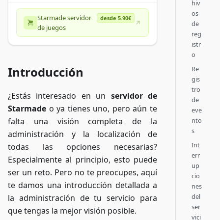
hiv
os
Starmade servidor
desde 5.90€
de
de juegos
reg
istr
o
Introducción
Re
gis
tro
¿Estás interesado en un
servidor de
de
Starmade
o ya tienes uno, pero aún te
eve
nto
falta una visión completa de la
s
administración y la localización de
Int
todas las opciones necesarias?
err
Especialmente al principio, esto puede
up
ser un reto. Pero no te preocupes, aquí
cio
te damos una introducción detallada a
nes
del
la administración de tu servicio para
ser
que tengas la mejor visión posible.
vici