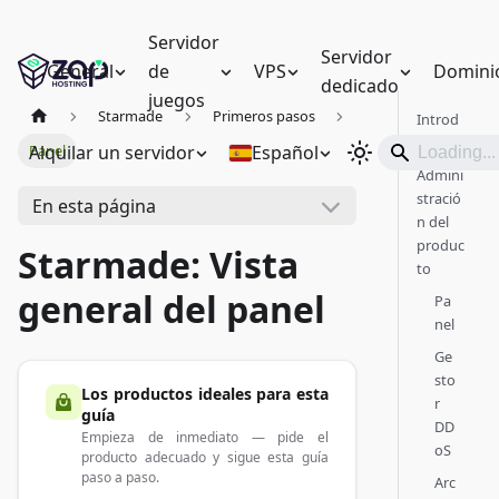
Servidor
Servidor
General
de
VPS
Domini
dedicado
juegos
Starmade
Primeros pasos
Introd
ucción
Alquilar un servidor
Español
Panel
Admini
stració
En esta página
n del
produc
Starmade: Vista
to
general del panel
Pa
nel
Ge
sto
Los productos ideales para esta
r
guía
DD
Empieza de inmediato — pide el
oS
producto adecuado y sigue esta guía
paso a paso.
Arc