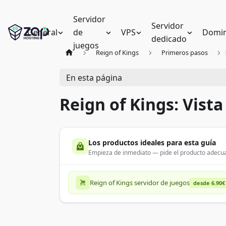
Servidor
Servidor
General
de
VPS
Domin
dedicado
juegos
Reign of Kings
Primeros pasos
En esta página
Reign of Kings: Vista
Los productos ideales para esta guía
Empieza de inmediato — pide el producto adecua
Reign of Kings servidor de juegos
desde 6.90€