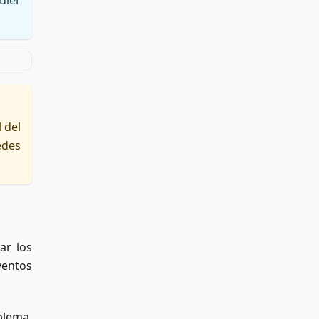
uier
 del
edes
ar los
ventos
blema.