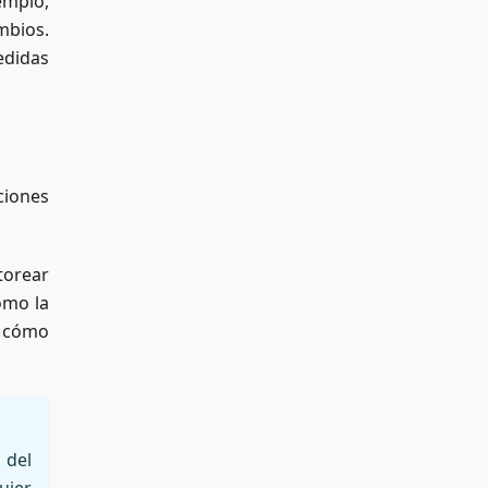
emplo,
mbios.
edidas
ciones
torear
como la
r cómo
 del