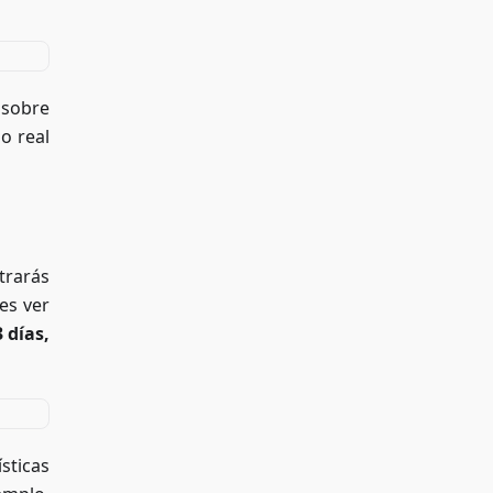
l sobre
o real
trarás
es ver
 días,
sticas