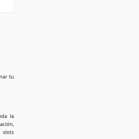
nar tu
oda la
ación,
 slots