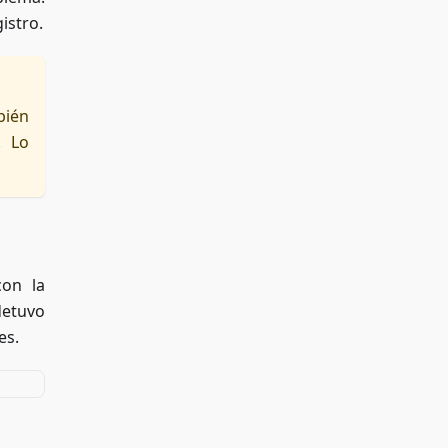
istro.
bién
. Lo
con la
detuvo
es.