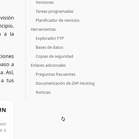
Versiones
Tareas programadas
visión
Planificador de reinicios
cipio,
Herramientas
a a la
Explorador FTP
Bases de datos
ciones
Copias de seguridad
paso a
Enlaces adicionales
. Así,
Preguntas frecuentes
a tus
Documentación de ZAP-Hosting
Noticias
 UN
mos!
sa o