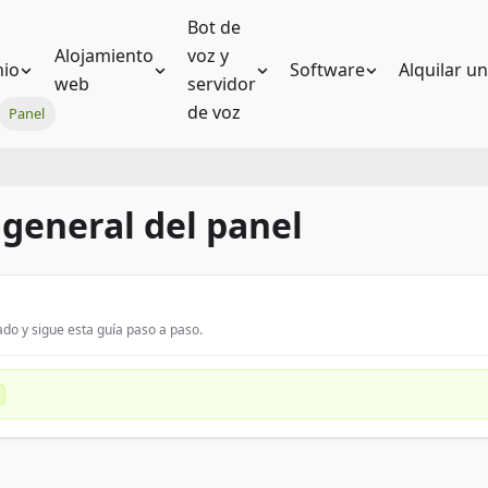
Bot de
Alojamiento
voz y
io
Software
Alquilar u
web
servidor
de voz
Panel
 general del panel
do y sigue esta guía paso a paso.