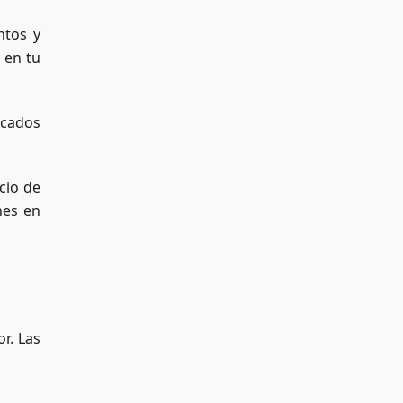
ntos y
 en tu
icados
cio de
nes en
r. Las