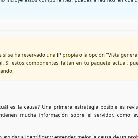
no incluye estos componentes, puedes añadirlos en cualq
 si se ha reservado una IP propia o la opción "Vista general
. Si estos componentes faltan en tu paquete actual, pu
zando.
uál es la causa? Una primera estrategia posible es revis
ontienen mucha información sobre el servidor, como e
 ayudar a identificar y entender mejor la causa de un pro