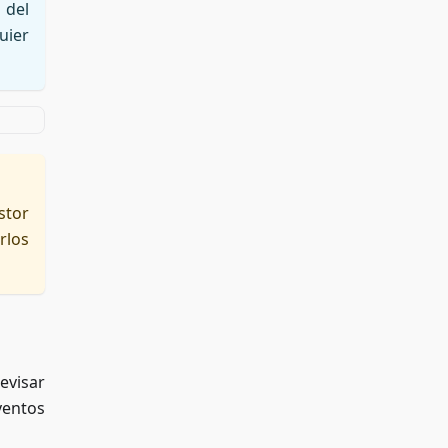
 del
uier
stor
rlos
evisar
ventos