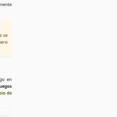
amente
s se
mero
ego en
Juegos
io de