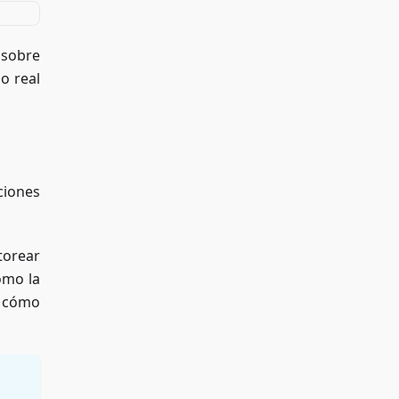
l sobre
o real
ciones
torear
como la
r cómo