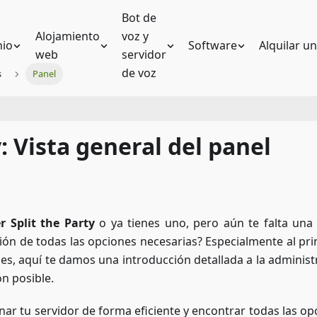
Bot de
Alojamiento
voz y
io
Software
Alquilar u
web
servidor
de voz
s
Panel
: Vista general del panel
r Split the Party
o ya tienes uno, pero aún te falta una 
ción de todas las opciones necesarias? Especialmente al prin
es, aquí te damos una introducción detallada a la administ
ón posible.
nar tu servidor de forma eficiente y encontrar todas las op