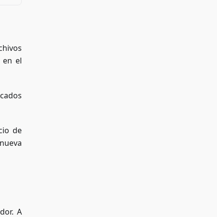
chivos
 en el
icados
cio de
 nueva
dor. A