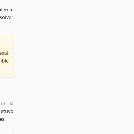
blema.
solver
está
ible
con la
detuvo
es.