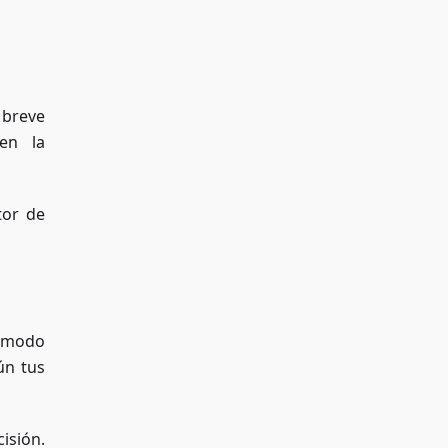
 breve
en la
tor de
n modo
ún tus
isión.