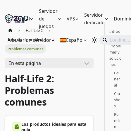
Servidor
Servidor
General
de
VPS
Domini
dedicado
juegos
Half-Life 2
Introd
ucción
Alquilar un servidor
Español
Solución de problemas
Proble
Problemas comunes
mas y
solucio
En esta página
nes
Ge
Half-Life 2:
ner
al
Problemas
Cra
comunes
she
s
Re
ndi
Los productos ideales para esta
mi
guía