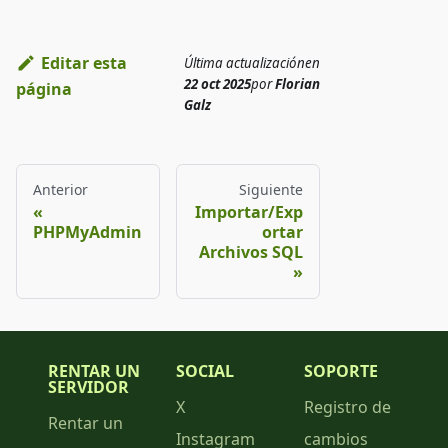
Editar esta
Última actualización
en
22 oct 2025
por
Florian
página
Galz
Anterior
Siguiente
Importar/Exp
PHPMyAdmin
ortar
Archivos SQL
RENTAR UN
SOCIAL
SOPORTE
SERVIDOR
X
Registro de
Rentar un
Instagram
cambios