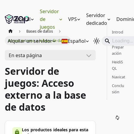
Servidor
Servidor
General
de
VPS
Domini
dedicado
juegos
Bases de datos
Introd
ucción
Alquilar un servidor
Español
Acceso externo a la base de datos
Prepar
ación
En esta página
HeidiS
Servidor de
QL
Navicat
juegos: Acceso
Conclu
externo a la base
sión
de datos
Los productos ideales para esta