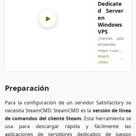
Dedicate
d Server
en
Windows
VPS
¿Sientes que
entiendes
mejor cuando
ves las cosas
Watch
video
en acción? ¡Te
tenemos
cubierto!
Sumérgete en
Preparación
nuestro video
que te lo
explica todo.
Para la configuración de un servidor Satisfactory se
Ya sea que
necesita SteamCMD. SteamCMD es la
versión de línea
tengas prisa o
prefieras
de comandos del cliente Steam
. Esta herramienta se
absorber la
usa para descargar rápida y fácilmente las
info de la
aplicaciones de servidores dedicados de juegos
forma más