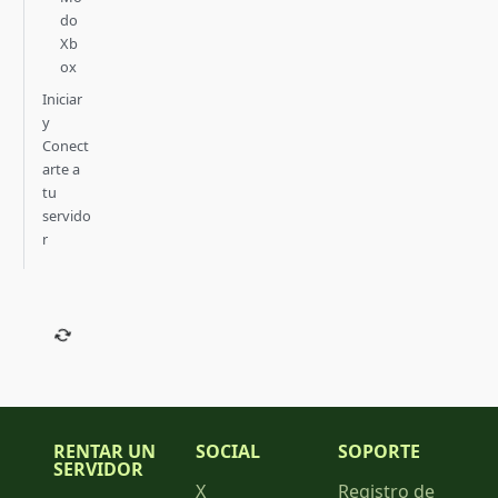
do
Xb
ox
Iniciar
y
Conect
arte a
tu
servido
r
RENTAR UN
SOCIAL
SOPORTE
SERVIDOR
X
Registro de