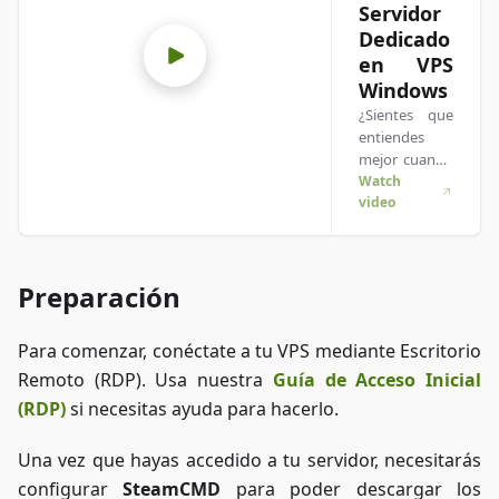
Servidor
Dedicado
en VPS
Windows
¿Sientes que
entiendes
mejor cuando
ves las cosas
Watch
video
en acción? ¡Te
tenemos
cubierto!
Sumérgete en
Preparación
nuestro video
que lo explica
todo. Ya sea
Para comenzar, conéctate a tu VPS mediante Escritorio
que tengas
Remoto (RDP). Usa nuestra
Guía de Acceso Inicial
prisa o
prefieras
(RDP)
si necesitas ayuda para hacerlo.
absorber la
información
Una vez que hayas accedido a tu servidor, necesitarás
de la forma
configurar
SteamCMD
para poder descargar los
más