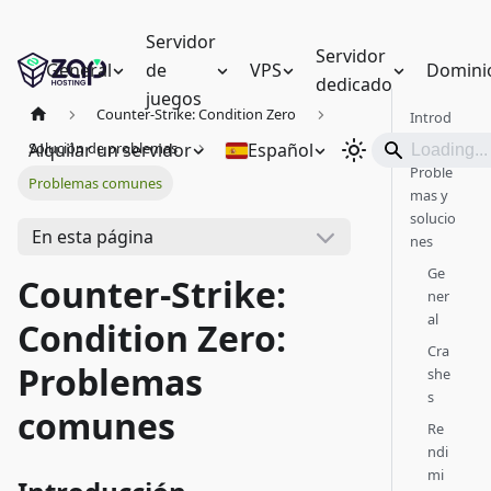
Servidor
Servidor
General
de
VPS
Domini
dedicado
juegos
Counter-Strike: Condition Zero
Introd
ucción
Alquilar un servidor
Español
Solución de problemas
Proble
Problemas comunes
mas y
solucio
En esta página
nes
Ge
Counter-Strike:
ner
al
Condition Zero:
Cra
Problemas
she
s
comunes
Re
ndi
mi