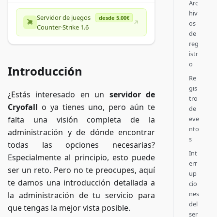
Arc
hiv
Servidor de juegos
desde 5.00€
os
Counter-Strike 1.6
de
reg
istr
o
Introducción
Re
gis
¿Estás interesado en un
servidor de
tro
Cryofall
o ya tienes uno, pero aún te
de
eve
falta una visión completa de la
nto
administración y de dónde encontrar
s
todas las opciones necesarias?
Int
Especialmente al principio, esto puede
err
ser un reto. Pero no te preocupes, aquí
up
te damos una introducción detallada a
cio
nes
la administración de tu servicio para
del
que tengas la mejor vista posible.
ser