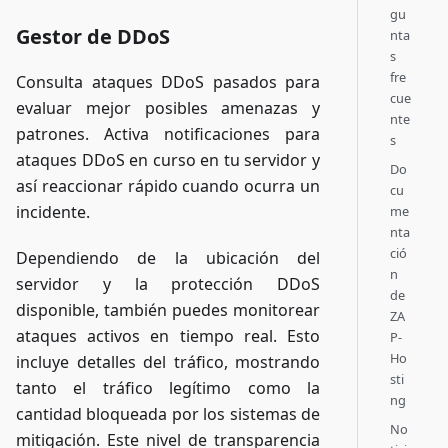
gu
Gestor de DDoS
nta
s
fre
Consulta ataques DDoS pasados para
cue
evaluar mejor posibles amenazas y
nte
patrones. Activa notificaciones para
s
ataques DDoS en curso en tu servidor y
Do
así reaccionar rápido cuando ocurra un
cu
incidente.
me
nta
ció
Dependiendo de la ubicación del
n
servidor y la protección DDoS
de
disponible, también puedes monitorear
ZA
ataques activos en tiempo real. Esto
P-
Ho
incluye detalles del tráfico, mostrando
sti
tanto el tráfico legítimo como la
ng
cantidad bloqueada por los sistemas de
No
mitigación. Este nivel de transparencia