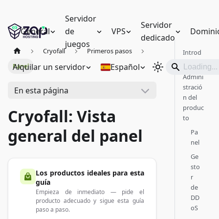
Servidor
Servidor
General
de
VPS
Domini
dedicado
juegos
Cryofall
Primeros pasos
Introd
ucción
Alquilar un servidor
Español
Panel
Admini
stració
En esta página
n del
produc
Cryofall: Vista
to
general del panel
Pa
nel
Ge
sto
Los productos ideales para esta
r
guía
de
Empieza de inmediato — pide el
DD
producto adecuado y sigue esta guía
oS
paso a paso.