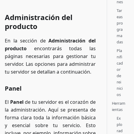
nes
Tar
Administración del
eas
pro
producto
gra
ma
En la sección de
Administración del
das
producto
encontrarás todas las
Pla
páginas necesarias para gestionar tu
nifi
cad
servidor. Las opciones para administrar
or
tu servidor se detallan a continuación.
de
rei
Panel
nici
os
El
Panel
de tu servidor es el corazón de
Herram
la administración. Aquí se presenta de
ientas
forma clara toda la información básica
Ex
plo
y esencial sobre tu servicio. Esto
rad
incluye, por ejemplo, información sobre