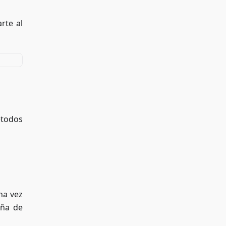
rte al
étodos
na vez
aña de