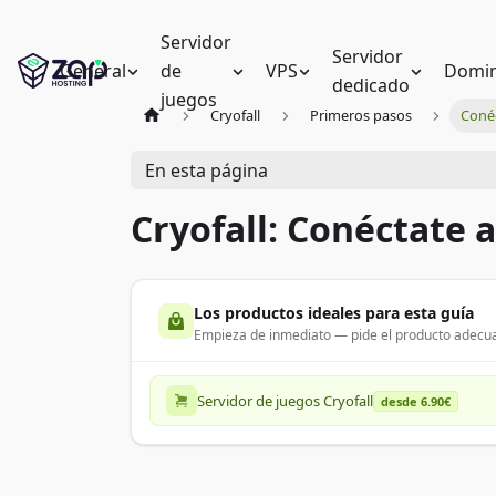
Servidor
Servidor
General
de
VPS
Domin
dedicado
juegos
Cryofall
Primeros pasos
Conéc
En esta página
Cryofall: Conéctate a
Los productos ideales para esta guía
Empieza de inmediato — pide el producto adecua
Servidor de juegos Cryofall
desde 6.90€