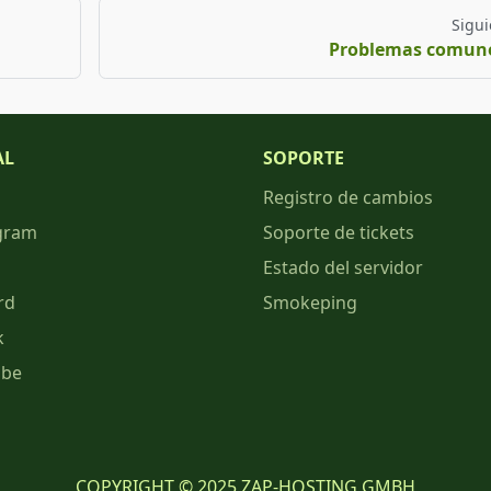
Sigui
Problemas comun
AL
SOPORTE
Registro de cambios
gram
Soporte de tickets
Estado del servidor
rd
Smokeping
k
ube
COPYRIGHT © 2025 ZAP-HOSTING GMBH