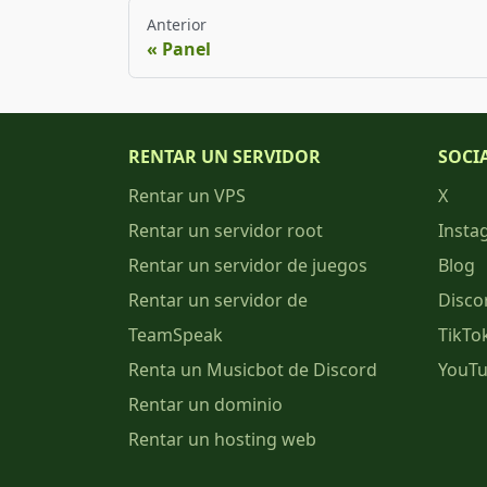
Anterior
Panel
RENTAR UN SERVIDOR
SOCI
Rentar un VPS
X
Rentar un servidor root
Insta
Rentar un servidor de juegos
Blog
Rentar un servidor de
Disco
TeamSpeak
TikTo
Renta un Musicbot de Discord
YouT
Rentar un dominio
Rentar un hosting web