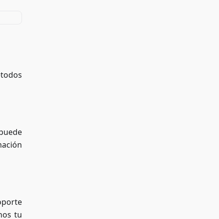
étodos
 puede
mación
oporte
nos tu