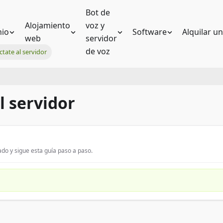
Bot de
Alojamiento
voz y
io
Software
Alquilar u
web
servidor
de voz
tate al servidor
l servidor
do y sigue esta guía paso a paso.