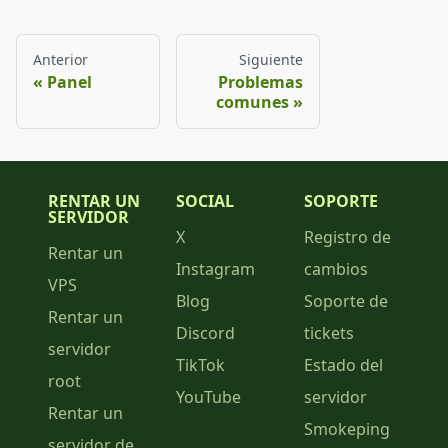
Anterior
Siguiente
Panel
Problemas
comunes
RENTAR UN
SOCIAL
SOPORTE
SERVIDOR
X
Registro de
Rentar un
Instagram
cambios
VPS
Blog
Soporte de
Rentar un
Discord
tickets
servidor
TikTok
Estado del
root
YouTube
servidor
Rentar un
Smokeping
servidor de