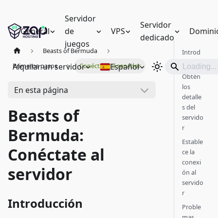
Servidor
Servidor
General
de
VPS
Domini
dedicado
juegos
Beasts of Bermuda
Introd
ucción
Alquilar un servidor
Español
Primeros pasos
Conéctate al servidor
Obtén
los
En esta página
detalle
s del
Beasts of
servido
r
Bermuda:
Estable
Conéctate al
ce la
conexi
servidor
ón al
servido
r
Introducción
Proble
mas