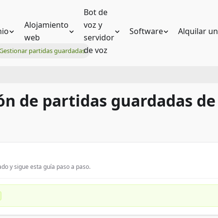
Bot de
Alojamiento
voz y
io
Software
Alquilar u
web
servidor
de voz
Gestionar partidas guardadas
ión de partidas guardadas de
do y sigue esta guía paso a paso.