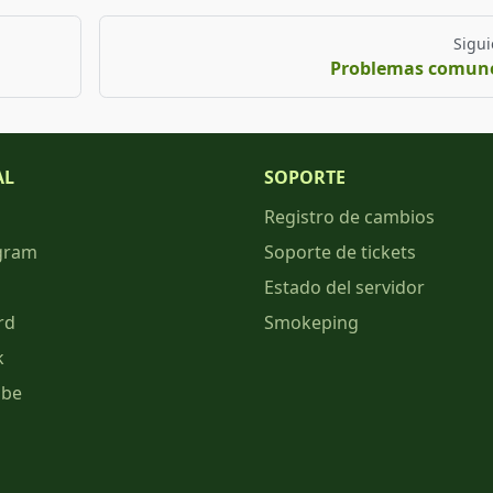
Sigui
Problemas comun
AL
SOPORTE
Registro de cambios
gram
Soporte de tickets
Estado del servidor
rd
Smokeping
k
ube