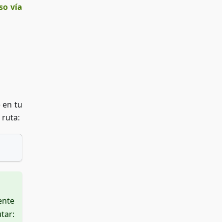
so vía
 en tu
 ruta:
ente
r: