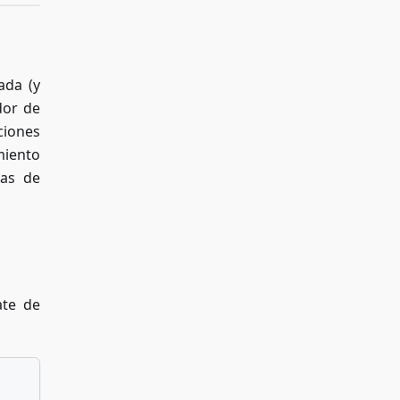
ada (y
dor de
ciones
miento
ias de
ate de