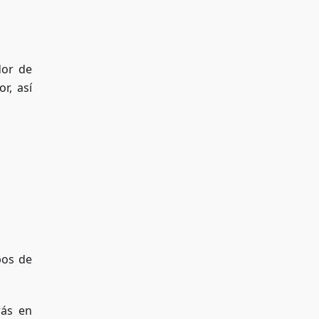
dor de
r, así
bos de
rás en