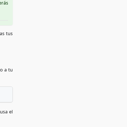
erás
das tus
o a tu
usa el