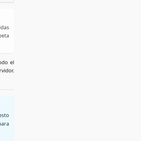
idas
peta
odo el
vidor.
esto
para