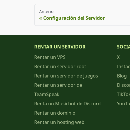
Anterior
Configuración del Servidor
RENTAR UN SERVIDOR
SOCI
Rentar un VPS
X
Rentar un servidor root
Insta
Rentar un servidor de juegos
Blog
Rentar un servidor de
Disco
TeamSpeak
TikTo
Renta un Musicbot de Discord
YouT
Rentar un dominio
Rentar un hosting web