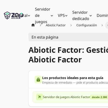
Servidor
Servidor
General
de
VPS
Domin
dedicado
juegos
Abiotic Factor
Configuración
En esta página
Abiotic Factor: Gest
Abiotic Factor
Los productos ideales para esta guía
Empieza de inmediato — pide el producto adecua
Servidor de juegos Abiotic Factor
desde 2.38€