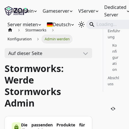
Dedicated
Allgemein
Gameserver
VServer
Server
Server mieten
Deutsch
Stormworks
Einführ
ung
Konfiguration
Admin werden
Ko
nfi
Auf dieser Seite
gur
ati
Stormworks:
on
Werde
Abschl
uss
Stormworks
Admin
Die passenden Produkte für