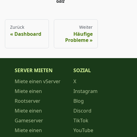
Galz
Zurück
Weiter
Dashboard
Häufige
Probleme
SERVER MIETEN
SOZIAL
Miete einen vServer
X
Miete einen
Instagram
Rootserver
Blog
Miete einen
Discord
Gameserver
TikTok
Miete einen
YouTube