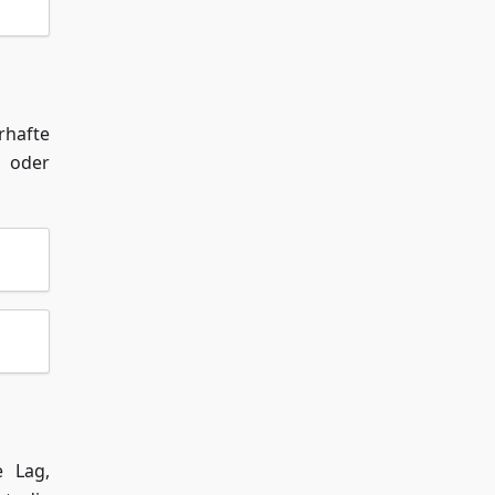
rhafte
 oder
e Lag,