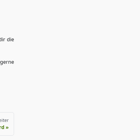
dir die
r gerne
iter
rd