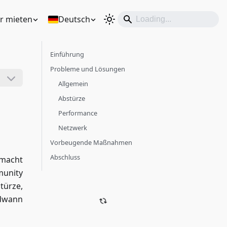
r mieten
Deutsch
Einführung
Probleme und Lösungen
Allgemein
Abstürze
Performance
Netzwerk
Vorbeugende Maßnahmen
Abschluss
 macht
munity
türze,
ndwann