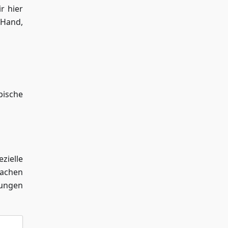
r hier
 Hand,
pische
zielle
achen
sungen