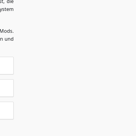
t, die
System
 Mods.
en und