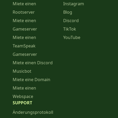
Miete einen
Instagram
Rootserver
Blog
Miete einen
Discord
Gameserver
TikTok
Miete einen
YouTube
TeamSpeak
Gameserver
Miete einen Discord
Musicbot
Miete eine Domain
Miete einen
Webspace
SUPPORT
Änderungsprotokoll