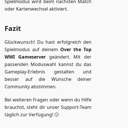
Spielmodus wird beim nächsten Match
oder Kartenwechsel aktiviert.
Fazit
Glückwunsch! Du hast erfolgreich den
Spielmodus auf deinem
Over the Top
WWI Gameserver
geändert. Mit der
passenden Moduswahl kannst du das
Gameplay-Erlebnis gestalten und
besser auf die Wünsche deiner
Community abstimmen.
Bei weiteren Fragen oder wenn du Hilfe
brauchst, steht dir unser Support-Team
täglich zur Verfügung! 🙂