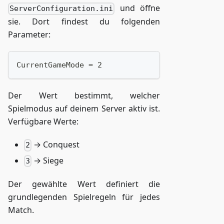
und öffne
ServerConfiguration.ini
sie. Dort findest du folgenden
Parameter:
CurrentGameMode = 2
Der Wert bestimmt, welcher
Spielmodus auf deinem Server aktiv ist.
Verfügbare Werte:
→ Conquest
2
→ Siege
3
Der gewählte Wert definiert die
grundlegenden Spielregeln für jedes
Match.