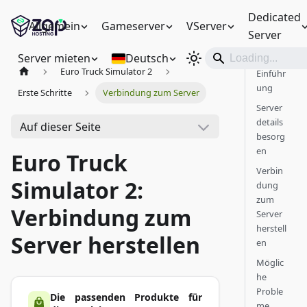
Dedicated
Allgemein
Gameserver
VServer
Server
Server mieten
Deutsch
Euro Truck Simulator 2
Einführ
ung
Erste Schritte
Verbindung zum Server
Server
details
Auf dieser Seite
besorg
en
Euro Truck
Verbin
Simulator 2:
dung
zum
Verbindung zum
Server
herstell
Server herstellen
en
Möglic
he
Proble
Die passenden Produkte für
me