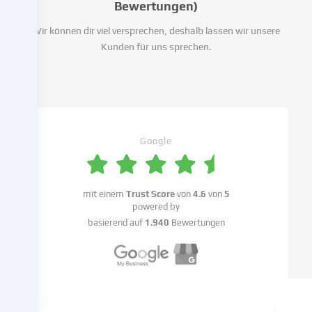
unsere
Bewertungen)
Website
Wir können dir viel versprechen, deshalb lassen wir unsere
zu
Kunden für uns sprechen.
analysieren.
Die
Datenverarbeitung
kann
auch
erst
in
Google
Folge
gesetzter
Cookies
mit einem
Trust Score
von
4.6
von
5
stattfinden.
powered by
Wir
basierend auf
1.940
Bewertungen
geben
diese
Daten
an
Dritte
weiter,