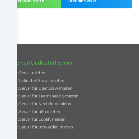
mieten ab 5.90 €
Lifetime Server
zu
einem
späteren
Zeitpunkt
zu
ändern
oder
zu
widerrufen.
vServer/Dedicated Server
Weitere
Informationen
vServer mieten
über
Dedicated Server mieten
die
vServer für OpenClaw mieten
Verwendung
vServer für Teamspeak 6 mieten
deiner
vServer für Nextcloud mieten
Daten
vServer für n8n mieten
findest
du
vServer für Coolify mieten
in
vServer für Bitwarden mieten
unserer