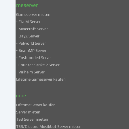
Datenschutzerklärung
.
Gameserver
Gameserver mieten
Einige
- FiveM Server
Services
- Minecraft Server
verarbeiten
- DayZ Server
personenbezogene
- Palworld Server
Daten
in
- BeamMP Server
unsicheren
- Enshrouded Server
Drittländern.
- Counter-Strike 2 Server
Indem
- Valheim Server
du
Lifetime Gameserver kaufen
in
die
Nutzung
& more
dieser
Lifetime Server kaufen
Services
Server mieten
einwilligst,
TS3 Server mieten
erklärst
du
TS3/Discord Musikbot Server mieten