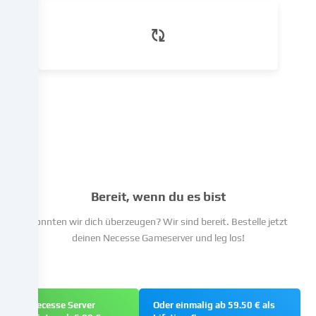
dem
du
in
den
Cookie-
Einstellungen
widersprechen
kannst.
Du
hast
das
Recht,
Bereit, wenn du es bist
deine
Einwilligung
Konnten wir dich überzeugen? Wir sind bereit. Bestelle jetzt
nicht
deinen Necesse Gameserver und leg los!
zu
erteilen
und
deine
Necesse Server
Oder einmalig ab 59.50 € als
Einwilligung