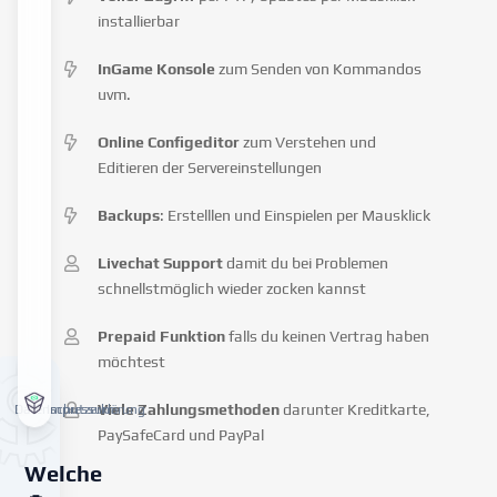
installierbar
InGame Konsole
zum Senden von Kommandos
uvm.
Online Configeditor
zum Verstehen und
Editieren der Servereinstellungen
Backups
: Erstelllen und Einspielen per Mausklick
Livechat Support
damit du bei Problemen
schnellstmöglich wieder zocken kannst
Prepaid Funktion
falls du keinen Vertrag haben
möchtest
Viele Zahlungsmethoden
darunter Kreditkarte,
Datenschutzerklärung
Impressum
PaySafeCard und PayPal
Welche