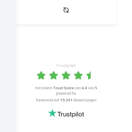
die
wir
in
den
Cookie-
Einstellungen
benennen.
Die
Datenverarbeitung
kann
Trustpilot
mit
deiner
Einwilligung
mit einem
Trust Score
von
4.4
von
5
oder
powered by
auf
basierend auf
19.341
Bewertungen
Basis
eines
berechtigten
Interesses
erfolgen,