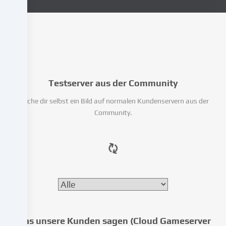
deine
personenbezogenen
Daten
(z.B.
IP-
Adresse),
um
Testserver aus der Community
z.B.
Inhalte
Mache dir selbst ein Bild auf normalen Kundenservern aus der
und
Community.
Anzeigen
zu
personalisieren,
Medien
von
Drittanbietern
einzubinden
oder
Zugriffe
auf
Was unsere Kunden sagen (Cloud Gameserver