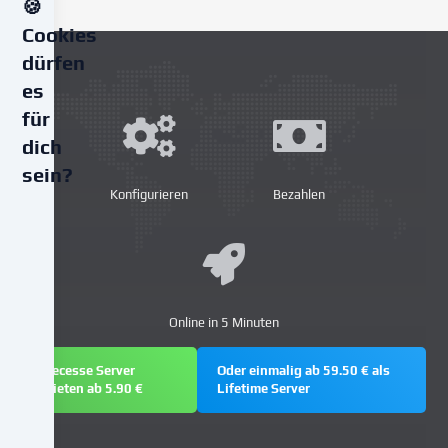
🍪
Cookies
dürfen
es
für
dich
sein?
Konfigurieren
Bezahlen
Wir
verwenden
Cookies
und
ähnliche
Online in 5 Minuten
Technologien
auf
Necesse Server
Oder einmalig ab 59.50 € als
unserer
mieten ab 5.90 €
Lifetime Server
Website
und
verarbeiten