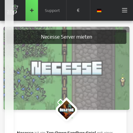
€
Support
Necesse Server mieten
Necesse
ist ein
Top-Down Sandbox-Spiel
mit einer