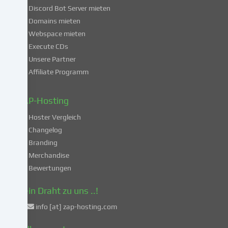
dich
Discord Bot Server mieten
auch
Domains mieten
mit
Webspace mieten
der
Execute CDs
Verarbeitung
Unsere Partner
deiner
Affiliate Programm
Daten
in
diesen
ZAP-Hosting
unsicheren
Hoster Vergleich
Drittländern
gemäß
Changelog
Art.
Branding
49
Merchandise
Abs.
Bewertungen
1
lit.
Dein Draht zu uns ..!
a
info [at] zap-hosting.com
DSGVO
einverstanden.