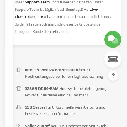
unser
Support-Team
und wir werden dir helfen. Unser
Support-Team ist täglich (auch Sonntags!) via
Live-
Chat
,
Ticket
,
E-Mail
zu erreichen. Selbstverständlich kannst
du deine Frage auch ans Ende dieser Seite posten, dann
kann jeder Kunde diese einsehen.
Intel E5-2650v4 Prozessoren
bieten
Hochleistungsserver für ein lagfreies Gaming
328GB DDR4-RAM
Hostsysteme bieten genug
Power für all deine Plugins und mehr
SSD Server
für blitzschnelle Verarbeitung und
beste Necesse-Performance
Voller Zugriff
per FTP, Updates per Mausklick