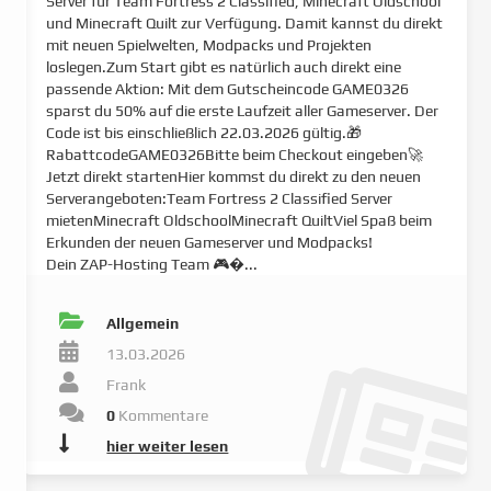
Server für Team Fortress 2 Classified, Minecraft Oldschool
und Minecraft Quilt zur Verfügung. Damit kannst du direkt
mit neuen Spielwelten, Modpacks und Projekten
loslegen.Zum Start gibt es natürlich auch direkt eine
passende Aktion: Mit dem Gutscheincode GAME0326
sparst du 50% auf die erste Laufzeit aller Gameserver. Der
Code ist bis einschließlich 22.03.2026 gültig.🎁
RabattcodeGAME0326Bitte beim Checkout eingeben🚀
Jetzt direkt startenHier kommst du direkt zu den neuen
Serverangeboten:Team Fortress 2 Classified Server
mietenMinecraft OldschoolMinecraft QuiltViel Spaß beim
Erkunden der neuen Gameserver und Modpacks!
Dein ZAP-Hosting Team 🎮�...
Allgemein
13.03.2026
Frank
0
Kommentare
hier weiter lesen