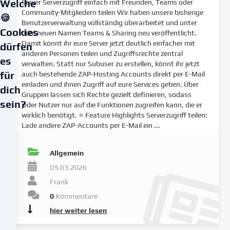
Welche
Server Serverzugriff einfach mit Freunden, Teams oder
Community-Mitgliedern teilen Wir haben unsere bisherige
🍪
Benutzerverwaltung vollständig überarbeitet und unter
Cookies
dem neuen Namen Teams & Sharing neu veröffentlicht.
Damit könnt ihr eure Server jetzt deutlich einfacher mit
dürfen
anderen Personen teilen und Zugriffsrechte zentral
es
verwalten. Statt nur Subuser zu erstellen, könnt ihr jetzt
für
auch bestehende ZAP-Hosting Accounts direkt per E-Mail
einladen und ihnen Zugriff auf eure Services geben. Über
dich
Gruppen lassen sich Rechte gezielt definieren, sodass
sein?
jeder Nutzer nur auf die Funktionen zugreifen kann, die er
wirklich benötigt. ⭐ Feature Highlights Serverzugriff teilen:
Lade andere ZAP-Accounts per E-Mail ein ...
Wir
verwenden
Cookies
Allgemein
und
09.03.2026
ähnliche
Frank
Technologien
auf
0
Kommentare
unserer
hier weiter lesen
Website
und