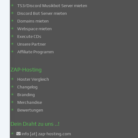
du
TS3/Discord Musikbot Server mieten
dich
Discord Bot Server mieten
auch
Domains mieten
mit
Webspace mieten
der
Execute CDs
Verarbeitung
Unsere Partner
deiner
Affiliate Programm
Daten
in
diesen
ZAP-Hosting
unsicheren
Hoster Vergleich
Drittländern
gemäß
Changelog
Art.
Branding
49
Merchandise
Abs.
Bewertungen
1
lit.
Dein Draht zu uns ..!
a
info [at] zap-hosting.com
DSGVO