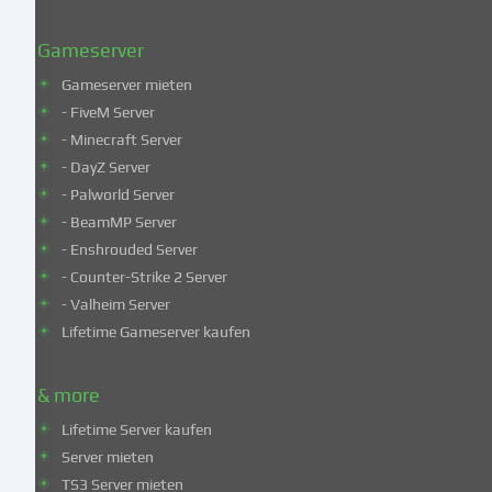
unserer
Datenschutzerklärung
.
Gameserver
Gameserver mieten
Einige
- FiveM Server
Services
- Minecraft Server
verarbeiten
- DayZ Server
personenbezogene
- Palworld Server
Daten
in
- BeamMP Server
unsicheren
- Enshrouded Server
Drittländern.
- Counter-Strike 2 Server
Indem
- Valheim Server
du
Lifetime Gameserver kaufen
in
die
Nutzung
& more
dieser
Lifetime Server kaufen
Services
Server mieten
einwilligst,
TS3 Server mieten
erklärst