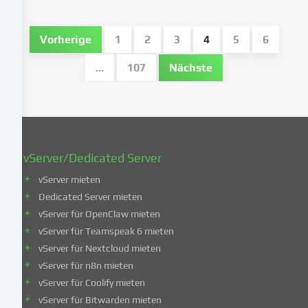
Einwilligung
zu
Vorherige
1
2
3
4
5
6
einem
späteren
…
107
Nächste
Zeitpunkt
zu
ändern
oder
zu
widerrufen.
vServer/Dedicated Server
Weitere
Informationen
vServer mieten
über
Dedicated Server mieten
die
vServer für OpenClaw mieten
Verwendung
vServer für Teamspeak 6 mieten
deiner
vServer für Nextcloud mieten
Daten
vServer für n8n mieten
findest
du
vServer für Coolify mieten
in
vServer für Bitwarden mieten