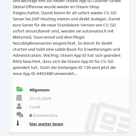
Interesses
und wichtige Info zur neuen Steam App ID Counter-Strike:
Global Offensive wurde wieder im Steam-Shop
erfolgen,
freigeschaltet. Damit könnt ihr ab sofort wieder CS: GO
dem
Server bei ZAP-Hosting mieten und direkt loslegen. Damit
du
eure Server für die neue Standalone-Version von CS: GO
in
sofort einsatzbereit sind, werden sie automatisch mit
den
Metamod, Sourcemod und dem Plugin
Cookie-
NoLobbyReservation eingerichtet. So könnt ihr direkt
Einstellungen
starten und habt eine solide Basis für Erweiterungen und
widersprechen
Administration. Wichtig: Steam App ID hat sich geändert
kannst.
Bitte beachtet, dass sich die Steam App ID für CS: GO
Du
geändert hat. Statt der bisherigen ID 730 wird jetzt die
neue App ID 4465480 verwendet...
hast
das
Recht,
Allgemein
deine
05.03.2026
Einwilligung
Frank
nicht
zu
0
Kommentare
erteilen
hier weiter lesen
und
deine