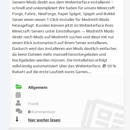
Servern Mods direkt aus dem Webinterface installieren –
auf
schnell und unkompliziert Wir haben für unsere Minecraft
unsere
Forge, Fabric, NeoForge, Paper Spigot, Spigot und Bukkit
Website
Server einen neuen 1-Click-Installer für Modrinth Mods
zu
hinzugefügt. Kunden können jetzt im Webinterface ihres
analysieren.
Minecraft-Servers unter Einstellungen → Modrinth Mods
Die
direkt nach Mods auf Modrinth suchen und diese mit nur
Datenverarbeitung
einem Klick automatisch auf ihrem Server installieren.
kann
Dadurch wird das Installieren von Mods deutlich einfacher,
auch
da keine Dateien mehr manuell heruntergeladen und
hochgeladen werden müssen. Die Installation erfolgt
erst
vollständig automatisiert über das Webinterface. 🎁 50 %
in
Rabatt auf die erste Laufzeit eures Games...
Folge
gesetzter
Cookies
Allgemein
stattfinden.
Wir
Frank
geben
diese
0
Kommentare
Daten
hier weiter lesen
an