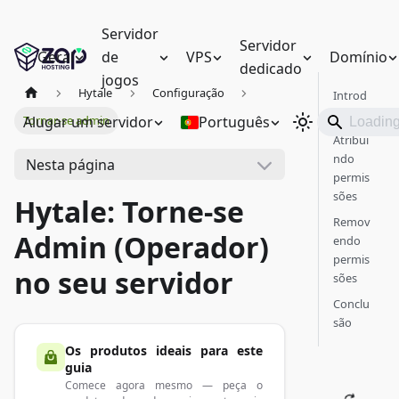
Servidor
Servidor
Geral
de
VPS
Domínio
dedicado
jogos
Hytale
Configuração
Introd
ução
Alugar um servidor
Português
Tornar-se admin
Atribui
ndo
Nesta página
permis
sões
Hytale: Torne-se
Remov
Admin (Operador)
endo
permis
no seu servidor
sões
Conclu
são
Os produtos ideais para este
guia
Comece agora mesmo — peça o