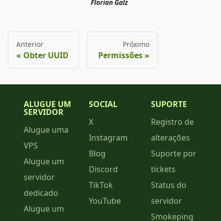
Florian Galz
Anterior
Próximo
Obter UUID
Permissões
ALUGUE UM
SOCIAL
SUPORTE
SERVIDOR
X
Registro de
Alugue uma
Instagram
alterações
VPS
Blog
Suporte por
Alugue um
Discord
tickets
servidor
TikTok
Status do
dedicado
YouTube
servidor
Alugue um
Smokeping