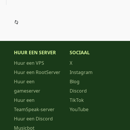
HUUR EEN SERVER
SOCIAAL
Huur een VPS
X
Huur een RootServer
Instagram
Huur een
Blog
gameserver
Discord
Huur een
TikTok
TeamSpeak-server
YouTube
Huur een Discord
Musicbot