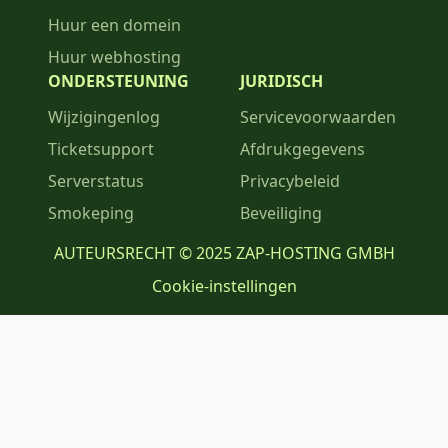
Huur een domein
Huur webhosting
ONDERSTEUNING
JURIDISCH
Wijzigingenlog
Servicevoorwaarden
Ticketsupport
Afdrukgegevens
Serverstatus
Privacybeleid
Smokeping
Beveiliging
AUTEURSRECHT © 2025 ZAP-HOSTING GMBH
Cookie-instellingen