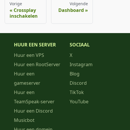
Vorige
Volgende
Crossplay
Dashboard
inschakelen
HUUR EEN SERVER
SOCIAAL
Huur een VPS
X
Huur een RootServer
Instagram
Huur een
Blog
gameserver
Discord
Huur een
TikTok
TeamSpeak-server
YouTube
Huur een Discord
Musicbot
Huur een domein