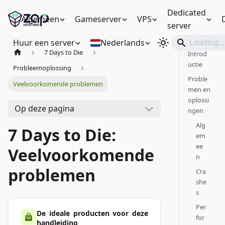
Dedicated
Algemeen
Gameserver
VPS
server
Huur een server
Nederlands
7 Days to Die
Introd
uctie
Probleemoplossing
Proble
Veelvoorkomende problemen
men en
oplossi
Op deze pagina
ngen
Alg
7 Days to Die:
em
ee
Veelvoorkomende
n
problemen
Cra
she
s
Per
De ideale producten voor deze
for
handleiding