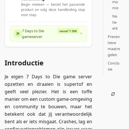
ma
Begin meteen — bestel het passende
nce
product en volg deze handleiding stap
voor stap.
Ne
tw
erk
7 Days to Die
vanaf 7.50€
Preven
gameserver
tieve
maatre
gelen
Introductie
Conclu
sie
Je eigen 7 Days to Die game server
opzetten en draaien is supertof en
geeft veel plezier. Het is een toffe
manier om een custom game-omgeving
en community te bouwen, maar het
betekent ook dat jij verantwoordelijk
bent als er iets misgaat. Crashes, lag en