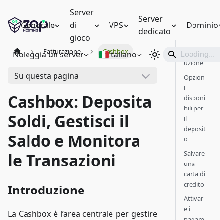
Server
Server
Generale
di
VPS
Dominio
dedicato
gioco
Fatturazione
Cashbox
Introd
Noleggia un server
Italiano
uzione
Su questa pagina
Opzion
i
Cashbox: Deposita
disponi
bili per
Soldi, Gestisci il
il
deposit
Saldo e Monitora
o
Salvare
le Transazioni
una
carta di
credito
Introduzione
Attivar
e i
La Cashbox è l’area centrale per gestire
pagam