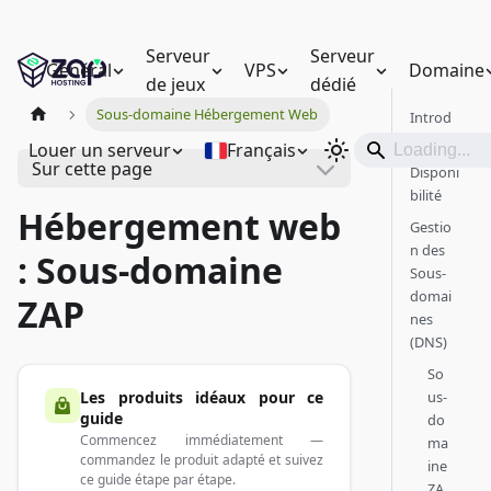
Serveur
Serveur
Général
VPS
Domaine
de jeux
dédié
Sous-domaine Hébergement Web
Introd
uction
Louer un serveur
Français
Sur cette page
Disponi
bilité
Hébergement web
Gestio
n des
: Sous-domaine
Sous-
domai
ZAP
nes
(DNS)
So
Les produits idéaux pour ce
us-
guide
do
Commencez immédiatement —
ma
commandez le produit adapté et suivez
ine
ce guide étape par étape.
ZA