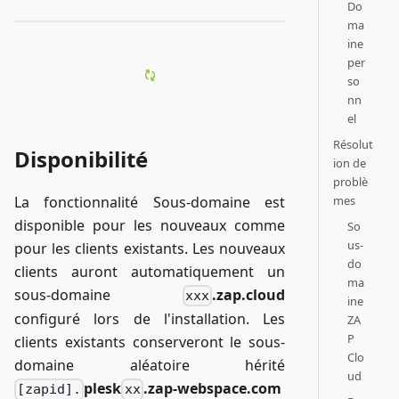
Do
ma
ine
per
so
nn
el
Résolut
Disponibilité
ion de
problè
La fonctionnalité Sous-domaine est
mes
disponible pour les nouveaux comme
So
us-
pour les clients existants. Les nouveaux
do
clients auront automatiquement un
ma
sous-domaine
.zap.cloud
xxx
ine
configuré lors de l'installation. Les
ZA
P
clients existants conserveront le sous-
Clo
domaine aléatoire hérité
ud
plesk
.zap-webspace.com
[zapid].
xx