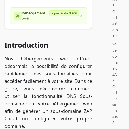
P
Clo
hébergement
à partir de 3.90€
ud
web
alé
ato
ire
Introduction
So
us-
do
Nos hébergements web offrent
ma
désormais la possibilité de configurer
ine
rapidement des sous-domaines pour
ZA
P
accéder facilement à votre site. Dans ce
Clo
guide, vous découvrirez comment
ud
utiliser la fonctionnalité DNS Sous-
per
domaine pour votre hébergement web
so
afin de générer un sous-domaine ZAP
nn
alis
Cloud ou configurer votre propre
é
domaine.