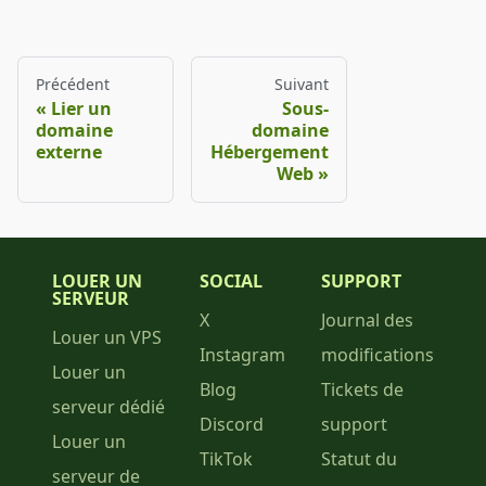
Précédent
Suivant
Lier un
Sous-
domaine
domaine
externe
Hébergement
Web
LOUER UN
SOCIAL
SUPPORT
SERVEUR
X
Journal des
Louer un VPS
Instagram
modifications
Louer un
Blog
Tickets de
serveur dédié
Discord
support
Louer un
TikTok
Statut du
serveur de