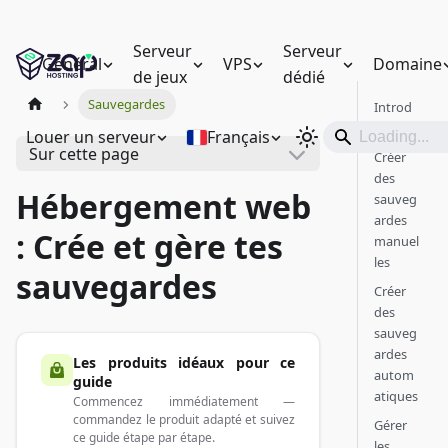
Serveur
Serveur
Général
VPS
Domaine
de jeux
dédié
Sauvegardes
Introd
uction
Louer un serveur
Français
Sur cette page
Créer
des
Hébergement web
sauveg
ardes
: Crée et gère tes
manuel
les
sauvegardes
Créer
des
sauveg
ardes
Les produits idéaux pour ce
autom
guide
atiques
Commencez immédiatement —
commandez le produit adapté et suivez
Gérer
ce guide étape par étape.
les