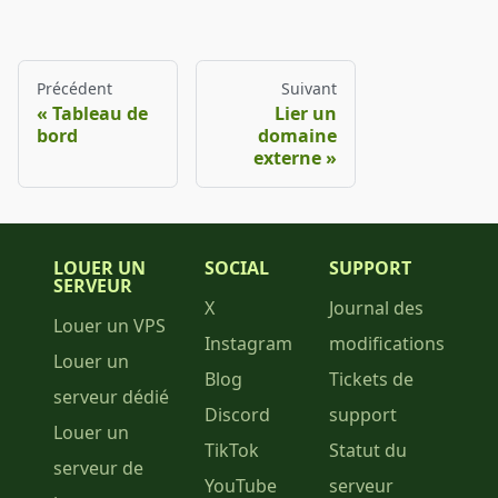
Précédent
Suivant
Tableau de
Lier un
bord
domaine
externe
LOUER UN
SOCIAL
SUPPORT
SERVEUR
X
Journal des
Louer un VPS
Instagram
modifications
Louer un
Blog
Tickets de
serveur dédié
Discord
support
Louer un
TikTok
Statut du
serveur de
YouTube
serveur