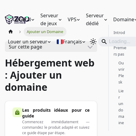
Serveur
Serveur
Général
VPS
Domaine
de jeux
dédié
Ajouter un Domaine
Introd
uction
Louer un serveur
Français
Sur cette page
Premie
rs pas
Hébergement web
Ou
vrir
: Ajouter un
Ple
sk
domaine
Lie
r
un
Les produits idéaux pour ce
do
guide
ma
Commencez immédiatement —
ine
commandez le produit adapté et suivez
ce guide étape par étape.