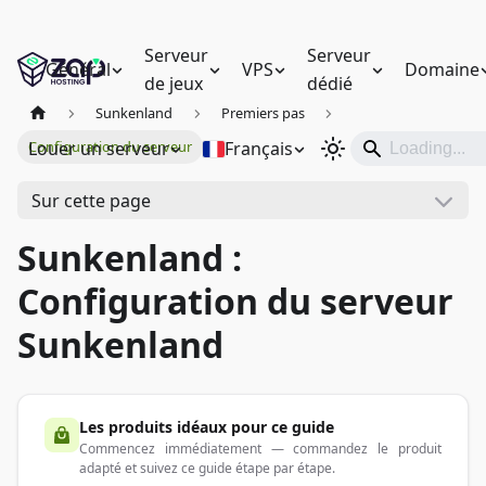
Serveur
Serveur
Général
VPS
Domaine
de jeux
dédié
Sunkenland
Premiers pas
Louer un serveur
Français
Configuration du serveur
Sur cette page
Sunkenland :
Configuration du serveur
Sunkenland
Les produits idéaux pour ce guide
Commencez immédiatement — commandez le produit
adapté et suivez ce guide étape par étape.