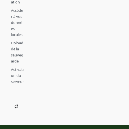
ation
Accéde
r à vos
donné
es
locales
Upload
de la
sauveg
arde
Activati
on du
serveur