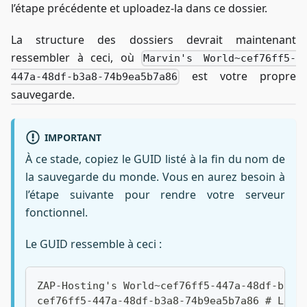
l’étape précédente et uploadez-la dans ce dossier.
La structure des dossiers devrait maintenant
ressembler à ceci, où
Marvin's World~cef76ff5-
est votre propre
447a-48df-b3a8-74b9ea5b7a86
sauvegarde.
IMPORTANT
À ce stade, copiez le GUID listé à la fin du nom de
la sauvegarde du monde. Vous en aurez besoin à
l’étape suivante pour rendre votre serveur
fonctionnel.
Le GUID ressemble à ceci :
ZAP-Hosting's World~cef76ff5-447a-48df-b3a8
cef76ff5-447a-48df-b3a8-74b9ea5b7a86 # Le G