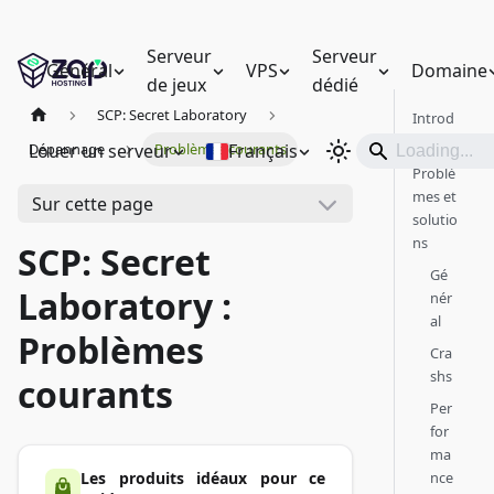
Serveur
Serveur
Général
VPS
Domaine
de jeux
dédié
SCP: Secret Laboratory
Introd
uction
Louer un serveur
Français
Dépannage
Problèmes courants
Problè
mes et
Sur cette page
solutio
ns
SCP: Secret
Gé
Laboratory :
nér
al
Problèmes
Cra
shs
courants
Per
for
ma
nce
Les produits idéaux pour ce