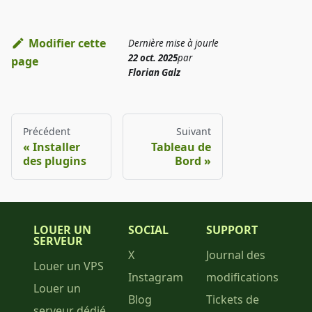
Modifier cette
Dernière mise à jour
le
22 oct. 2025
par
page
Florian Galz
Précédent
Suivant
Installer
Tableau de
des plugins
Bord
LOUER UN
SOCIAL
SUPPORT
SERVEUR
X
Journal des
Louer un VPS
Instagram
modifications
Louer un
Blog
Tickets de
serveur dédié